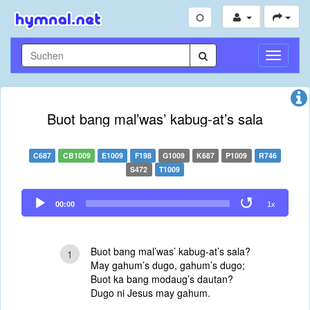
Navigati
umschal
Buot bang mal’was’ kabug-at’s sala
C687
CB1009
E1009
F198
G1009
K687
P1009
R746
S472
T1009
Audio
00:00
1x
Player
Buot bang mal’was’ kabug-at’s sala?
1
May gahum’s dugo, gahum’s dugo;
Buot ka bang modaug’s dautan?
Dugo ni Jesus may gahum.