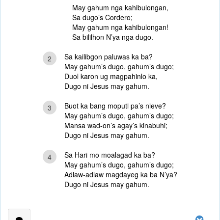
May gahum nga kahibulongan,
Sa dugo’s Cordero;
May gahum nga kahibulongan!
Sa bililhon N’ya nga dugo.
Sa kailibgon paluwas ka ba?
2
May gahum’s dugo, gahum’s dugo;
Duol karon ug magpahinlo ka,
Dugo ni Jesus may gahum.
Buot ka bang moputi pa’s nieve?
3
May gahum’s dugo, gahum’s dugo;
Mansa wad-on’s agay’s kinabuhi;
Dugo ni Jesus may gahum.
Sa Hari mo moalagad ka ba?
4
May gahum’s dugo, gahum’s dugo;
Adlaw-adlaw magdayeg ka ba N’ya?
Dugo ni Jesus may gahum.