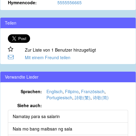
Hymnencode:
5555556665
Teilen
Zur Liste von 1 Benutzer hinzugefügt
Mit einem Freund teilen
Verwandte Lieder
Sprachen:
Englisch
,
Filipino
,
Französisch
,
Portugiesisch
,
詩歌(繁)
,
诗歌(简)
Siehe auch:
Namatay para sa salarin
Nais mo bang maibsan ng sala