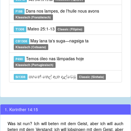
Dans nos lampes, de l'huile nous avons
F188
Klassisch (Französisch)
Mateo 25:1-13
T1308
Classic (Filipino)
May lana ta's suga—nagsiga ta
CB1308
Klassisch (Cebuano)
Temos óleo nas lâmpadas hoje
P490
Klassisch (Portugiesisch)
පහනේ තෙල් ඇත දැල්වෙමූ
Si1308
Classic (Sinhala)
1. Korinther 14:15
Was ist nun? Ich will beten mit dem Geist, aber ich will auch
beten mit dem Verstand; ich will lobsingen mit dem Geist, aber