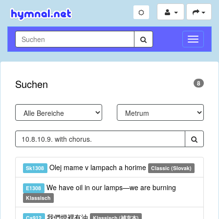
Navigati
umschal
Suchen
8
Olej mame v lampach a horime
Sk1308
Classic (Slovak)
We have oil in our lamps—we are burning
E1308
Klassisch
我們燈裡有油
Cs912
Klassisch (補充本)