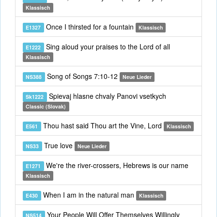
Klassisch
Once I thirsted for a fountain
E1327
Klassisch
Sing aloud your praises to the Lord of all
E1222
Klassisch
Song of Songs 7:10-12
NS388
Neue Lieder
Spievaj hlasne chvaly Panovi vsetkych
Sk1222
Classic (Slovak)
Thou hast said Thou art the Vine, Lord
E561
Klassisch
True love
NS33
Neue Lieder
We're the river-crossers, Hebrews is our name
E1271
Klassisch
When I am in the natural man
E430
Klassisch
Your People Will Offer Themselves Willingly
NS514