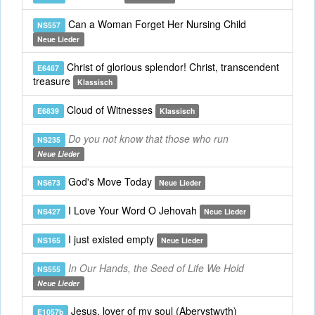
Can a Woman Forget Her Nursing Child
NS557
Neue Lieder
Christ of glorious splendor! Christ, transcendent
E6467
treasure
Klassisch
Cloud of Witnesses
E6839
Klassisch
Do you not know that those who run
NS235
Neue Lieder
God's Move Today
NS673
Neue Lieder
I Love Your Word O Jehovah
NS427
Neue Lieder
I just existed empty
NS165
Neue Lieder
In Our Hands, the Seed of Life We Hold
NS555
Neue Lieder
Jesus, lover of my soul (Aberystwyth)
E1057b