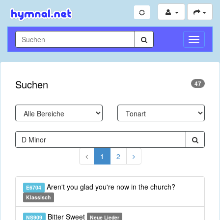
Navigati
umschal
Suchen
47
1
2
Aren't you glad you're now in the church?
E6704
Klassisch
Bitter Sweet
NS909
Neue Lieder