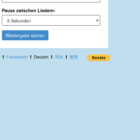
Pause zwischen Liedern:
Wiedergabe starten
Französisch
Deutsch
简体
繁體