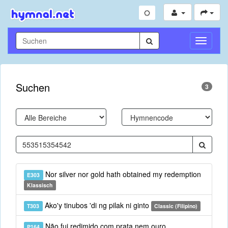
Navigati
umschal
Suchen
3
Nor silver nor gold hath obtained my redemption
E303
Klassisch
Ako'y tinubos 'di ng pilak ni ginto
T303
Classic (Filipino)
Não fui redimido com prata nem ouro
P164