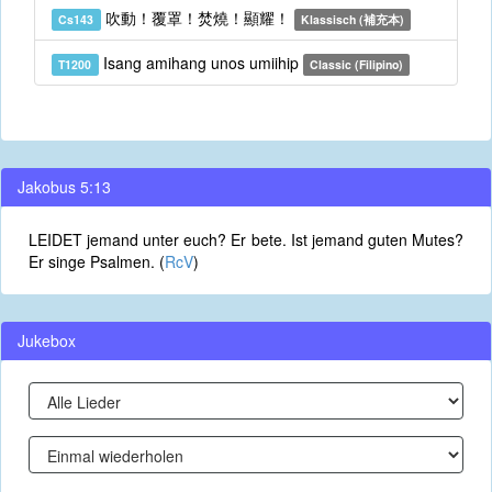
吹動！覆罩！焚燒！顯耀！
Cs143
Klassisch (補充本)
Isang amihang unos umiihip
T1200
Classic (Filipino)
Jakobus 5:13
LEIDET jemand unter euch? Er bete. Ist jemand guten Mutes?
Er singe Psalmen. (
RcV
)
Jukebox