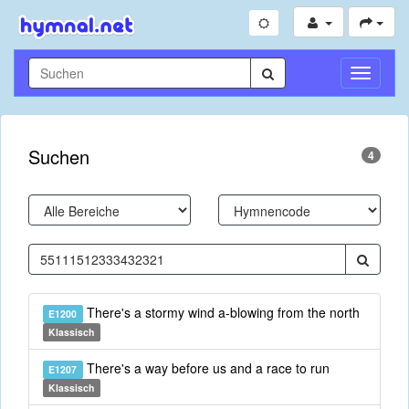
Navigati
umschal
Suchen
4
There's a stormy wind a-blowing from the north
E1200
Klassisch
There's a way before us and a race to run
E1207
Klassisch