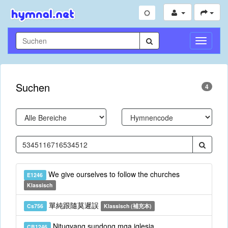
Navigati
umschal
Suchen
4
We give ourselves to follow the churches
E1246
Klassisch
單純跟隨莫遲誤
Cs756
Klassisch (補充本)
Nitugyang sundong mga iglesia
CB1246