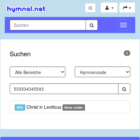
Navigati
umschal
Suchen
1
Christ in Leviticus
NS2
Neue Lieder