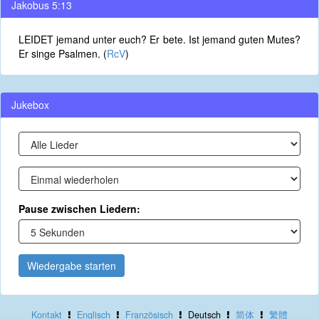
Jakobus 5:13
LEIDET jemand unter euch? Er bete. Ist jemand guten Mutes?
Er singe Psalmen. (
RcV
)
Jukebox
Pause zwischen Liedern:
Wiedergabe starten
Kontakt
Englisch
Französisch
Deutsch
简体
繁體