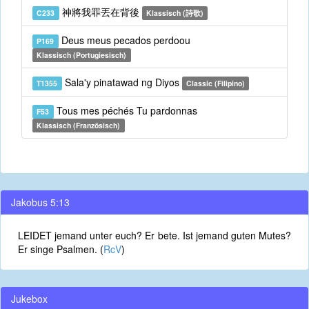
神將我罪丟在背後
C233
Klassisch (詩歌)
Deus meus pecados perdoou
P169
Klassisch (Portugiesisch)
Sala'y pinatawad ng Diyos
T1355
Classic (Filipino)
Tous mes péchés Tu pardonnas
F53
Klassisch (Französisch)
Jakobus 5:13
LEIDET jemand unter euch? Er bete. Ist jemand guten Mutes?
Er singe Psalmen. (
RcV
)
Jukebox