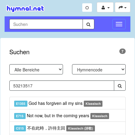
Navigati
umschal
Suchen
7
God has forgiven all my sins
E1355
Klassisch
Not now, but in the coming years
E715
Klassisch
不在此時，許待主回
C515
Klassisch (詩歌)