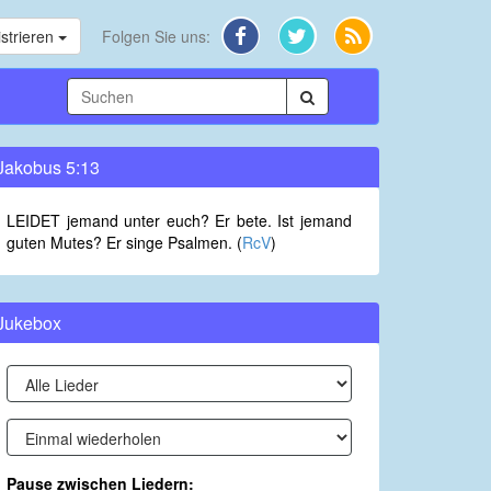
strieren
Folgen Sie uns:
Jakobus 5:13
LEIDET jemand unter euch? Er bete. Ist jemand
guten Mutes? Er singe Psalmen. (
RcV
)
Jukebox
Pause zwischen Liedern: