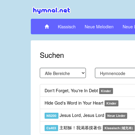
Klassisch
Neue Melodien
Neue 
Suchen
Don't Forget, You're In Debt
Kinder
Hide God's Word in Your Heart
Kinder
Jesus Lord, Jesus Lord
NS200
Neue Lieder
主耶穌！我渴慕摸著你
Cs403
Klassisch (補充本)