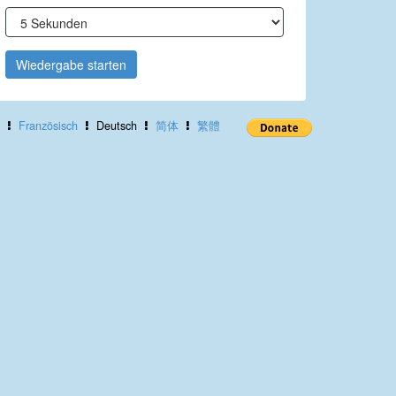
Wiedergabe starten
Französisch
Deutsch
简体
繁體