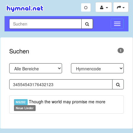
Navigati
umschal
Suchen
1
Though the world may promise me more
NS292
Neue Lieder