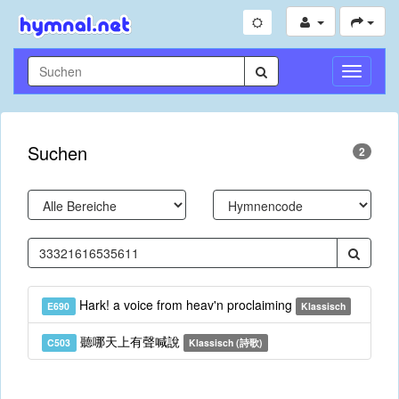
Navigati
umschal
Suchen
2
Hark! a voice from heav'n proclaiming
E690
Klassisch
聽哪天上有聲喊說
C503
Klassisch (詩歌)