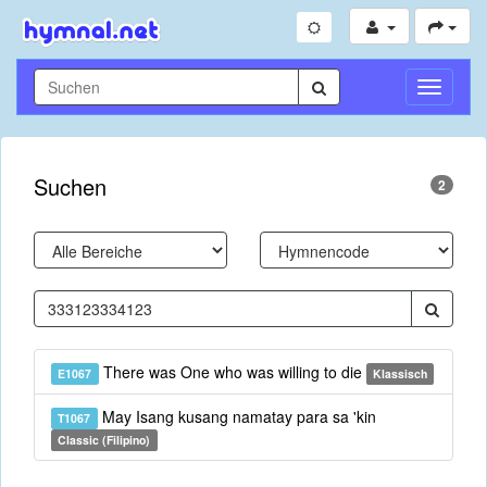
Navigati
umschal
Suchen
2
There was One who was willing to die
E1067
Klassisch
May Isang kusang namatay para sa 'kin
T1067
Classic (Filipino)