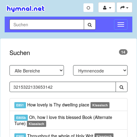
Navigati
umschal
Suchen
14
How lovely is Thy dwelling place
E851
Klassisch
Oh, how I love this blessed Book (Alternate
E805b
Tune)
Klassisch
Throughout the whole of Holy Writ
E980
Klassisch