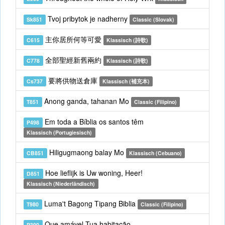
Tvoj pribytok je nadherny
Sk851
Classic (Slovak)
主你居所何等可愛
C615
Klassisch (詩歌)
全部聖經新舊兩約
C778
Klassisch (詩歌)
要將供物送倉庫
Cs737
Klassisch (補充本)
Anong ganda, tahanan Mo
T851
Classic (Filipino)
Em toda a Bíblia os santos têm
P498
Klassisch (Portugiesisch)
Hiligugmaong balay Mo
CB851
Klassisch (Cebuano)
Hoe lieflijk is Uw woning, Heer!
D851
Klassisch (Niederländisch)
Luma't Bagong Tipang Biblia
T980
Classic (Filipino)
Que amável Tua habitação
P390