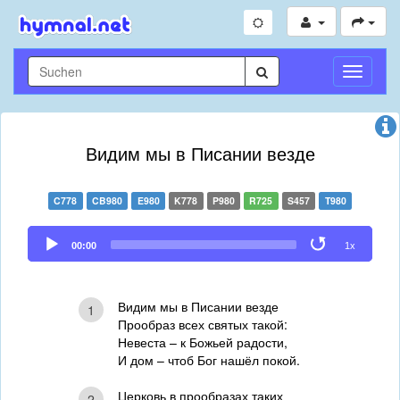
Navigati
umschal
Видим мы в Писании везде
C778
CB980
E980
K778
P980
R725
S457
T980
Audio
00:00
1x
Player
Видим мы в Писании везде
1
Прообраз всех святых такой:
Невеста – к Божьей радости,
И дом – чтоб Бог нашёл покой.
Церковь в прообразах таких
2