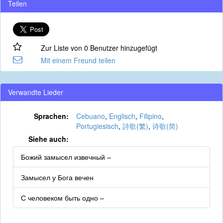
Teilen
Zur Liste von 0 Benutzer hinzugefügt
Mit einem Freund teilen
Verwandte Lieder
Sprachen:
Cebuano
,
Englisch
,
Filipino
,
Portugiesisch
,
詩歌(繁)
,
诗歌(简)
Siehe auch:
Божий замысел извечный –
Замысел у Бога вечен
С человеком быть одно –