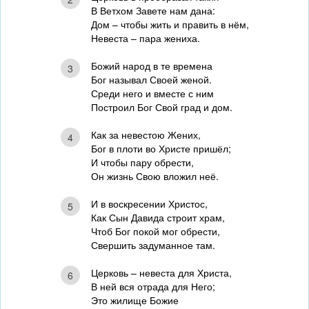
В Ветхом Завете нам дана:
Дом – чтобы жить и править в нём,
Невеста – пара жениха.
Божий народ в те времена
3
Бог называл Своей женой.
Среди него и вместе с ним
Построил Бог Свой град и дом.
Как за невестою Жених,
4
Бог в плоти во Христе пришёл;
И чтобы пару обрести,
Он жизнь Свою вложил неё.
И в воскресении Христос,
5
Как Сын Давида строит храм,
Чтоб Бог покой мог обрести,
Свершить задуманное там.
Церковь – невеста для Христа,
6
В ней вся отрада для Него;
Это жилище Божие