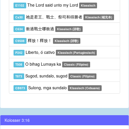
The Lord said unto my Lord
E1102
Klassisch
祂是君王、戰士、祭司和得勝者
Cs30
Klassisch (補充本)
衝過戰士哪衝過
C634
Klassisch (詩歌)
釋放！釋放！
C9508
Klassisch (詩歌)
Liberto, ó cativo
P242
Klassisch (Portugiesisch)
O bihag Lumaya ka
T508
Classic (Filipino)
Sugod, sundalo, sugod
T873
Classic (Filipino)
Sulong, mga sundalo
CB873
Klassisch (Cebuano)
Kolosser 3:16