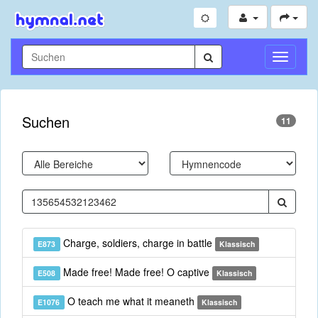
Navigati
umschal
Suchen
11
Charge, soldiers, charge in battle
E873
Klassisch
Made free! Made free! O captive
E508
Klassisch
O teach me what it meaneth
E1076
Klassisch