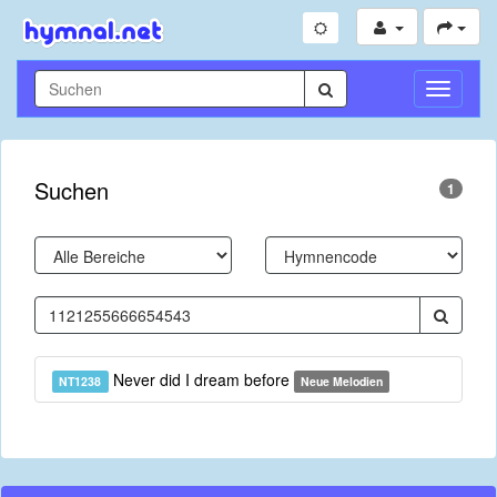
Navigati
umschal
Suchen
1
Never did I dream before
NT1238
Neue Melodien