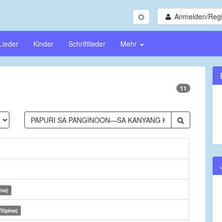
Anmelden/Regi
Lieder
Kinder
Schriftlieder
Mehr
11
ino)
ilipino)