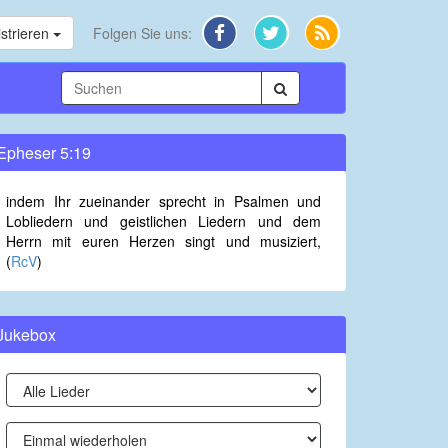
strieren
Folgen Sie uns:
Epheser 5:19
indem Ihr zueinander sprecht in Psalmen und
Lobliedern und geistlichen Liedern und dem
Herrn mit euren Herzen singt und musiziert,
(
RcV
)
Jukebox