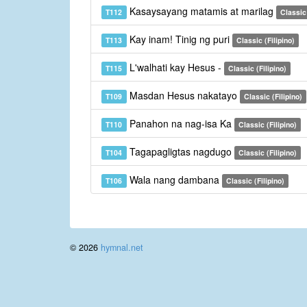
Kasaysayang matamis at marilag
T112
Classic 
Kay inam! Tinig ng puri
T113
Classic (Filipino)
L'walhati kay Hesus -
T115
Classic (Filipino)
Masdan Hesus nakatayo
T109
Classic (Filipino)
Panahon na nag-isa Ka
T110
Classic (Filipino)
Tagapagligtas nagdugo
T104
Classic (Filipino)
Wala nang dambana
T106
Classic (Filipino)
© 2026
hymnal.net