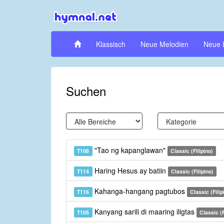
Klassisch
Neue Melodien
Neue 
Suchen
"Tao ng kapanglawan"
T108
Classic (Filipino)
Haring Hesus ay batiin
T114
Classic (Filipino)
Kahanga-hangang pagtubos
T116
Classic (Filip
Kanyang sarili di maaring iligtas
T105
Classic (F