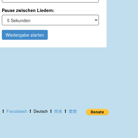
Pause zwischen Liedern:
Wiedergabe starten
Französisch
Deutsch
简体
繁體