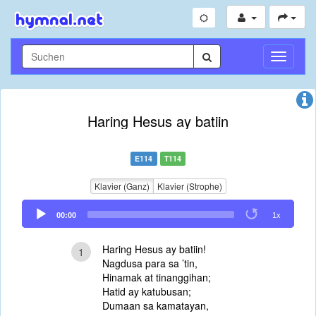
Navigati
umschal
Haring Hesus ay batiin
E114
T114
Klavier (Ganz)
Klavier (Strophe)
Audio
00:00
1x
Player
Haring Hesus ay batiin!
1
Nagdusa para sa ’tin,
Hinamak at tinanggihan;
Hatid ay katubusan;
Dumaan sa kamatayan,