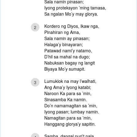
Sala namin pinasan;
Iyong proteksyon ’ming tamasa,
Sa ngalan Mo’y may glorya.
Kordero ng Diyos, Ikaw nga,
2
Pinahiran ng Ama,
Sala namin ay pinasan;
Halaga’y binayaran;
Patawad nami’y natamo,
D’hil sa mahal na dugo;
Nabuksan bagay ng langit
Biyaya Mo’y sumapit.
Lumuklok na may l’walhati,
3
Ang Ama’y Iyong katabi;
Naroon Ka para sa ’min,
Sinasamba Ka namin.
Do’n namamagitan sa ’min,
Iyong pasan; lumbay namin.
Namagitan para sa ’min,
Hanggang glorya’y sapitin.
Samba, dangal puri’t pala