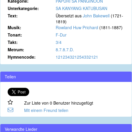
Kategorie:
PAPURI SA PANGINOON
Unterkategorie:
SA KANYANG KATUBUSAN
Text:
Übersetzt aus
John Bakewell
(1721-
1819)
Musik:
Rowland Huw Prichard
(1811-1887)
Tonart:
F-Dur
Takt:
3/4
Metrum:
8.7.8.7.D.
Hymnencode:
121234321254332121
Teilen
Zur Liste von 0 Benutzer hinzugefügt
Mit einem Freund teilen
Verwandte Lieder