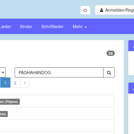
Anmelden/Regi
Lieder
Kinder
Schriftlieder
Mehr
28
1
2
ic (Filipino)
pino)