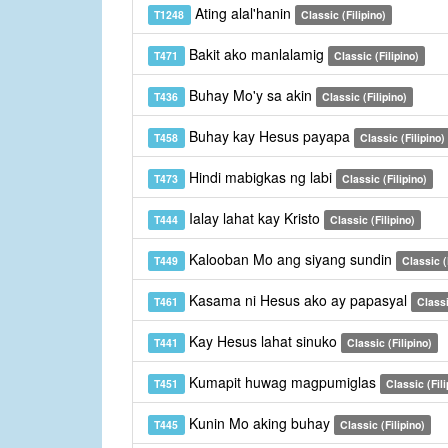
Ating alal'hanin
T1248
Classic (Filipino)
Bakit ako manlalamig
T471
Classic (Filipino)
Buhay Mo'y sa akin
T436
Classic (Filipino)
Buhay kay Hesus payapa
T458
Classic (Filipino)
Hindi mabigkas ng labi
T473
Classic (Filipino)
Ialay lahat kay Kristo
T444
Classic (Filipino)
Kalooban Mo ang siyang sundin
T449
Classic (
Kasama ni Hesus ako ay papasyal
T461
Classi
Kay Hesus lahat sinuko
T441
Classic (Filipino)
Kumapit huwag magpumiglas
T451
Classic (Fili
Kunin Mo aking buhay
T445
Classic (Filipino)