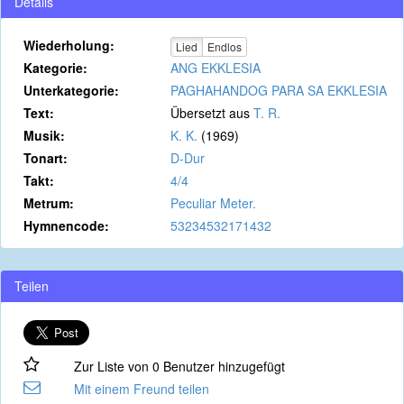
Details
Wiederholung:
Lied
Endlos
Kategorie:
ANG EKKLESIA
Unterkategorie:
PAGHAHANDOG PARA SA EKKLESIA
Text:
Übersetzt aus
T. R.
Musik:
K. K.
(1969)
Tonart:
D-Dur
Takt:
4/4
Metrum:
Peculiar Meter.
Hymnencode:
53234532171432
Teilen
Zur Liste von 0 Benutzer hinzugefügt
Mit einem Freund teilen