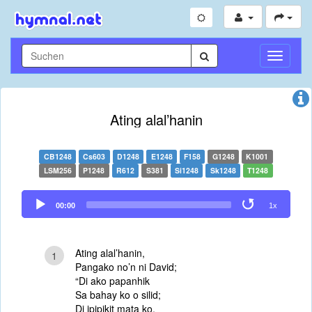
Navigati
umschal
Ating alal’hanin
CB1248
Cs603
D1248
E1248
F158
G1248
K1001
LSM256
P1248
R612
S381
Si1248
Sk1248
T1248
Audio
00:00
1x
Player
Ating alal’hanin,
1
Pangako no’n ni David;
“Di ako papanhik
Sa bahay ko o silid;
Di ipipikit mata ko,