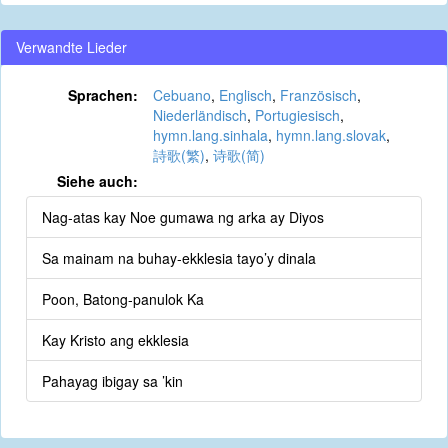
Verwandte Lieder
Sprachen:
Cebuano
,
Englisch
,
Französisch
,
Niederländisch
,
Portugiesisch
,
hymn.lang.sinhala
,
hymn.lang.slovak
,
詩歌(繁)
,
诗歌(简)
Siehe auch:
Nag-atas kay Noe gumawa ng arka ay Diyos
Sa mainam na buhay-ekklesia tayo’y dinala
Poon, Batong-panulok Ka
Kay Kristo ang ekklesia
Pahayag ibigay sa ’kin