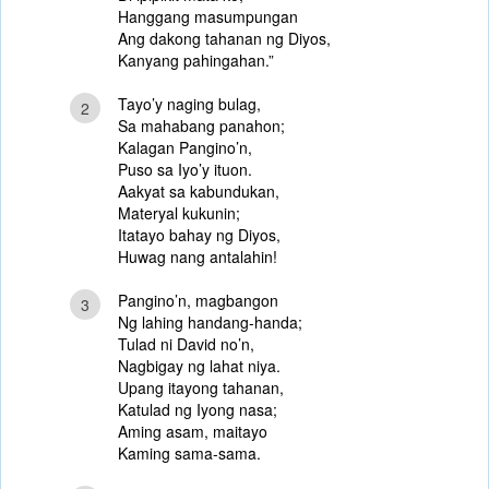
Hanggang masumpungan
Ang dakong tahanan ng Diyos,
Kanyang pahingahan.”
Tayo’y naging bulag,
2
Sa mahabang panahon;
Kalagan Pangino’n,
Puso sa Iyo’y ituon.
Aakyat sa kabundukan,
Materyal kukunin;
Itatayo bahay ng Diyos,
Huwag nang antalahin!
Pangino’n, magbangon
3
Ng lahing handang-handa;
Tulad ni David no’n,
Nagbigay ng lahat niya.
Upang itayong tahanan,
Katulad ng Iyong nasa;
Aming asam, maitayo
Kaming sama-sama.