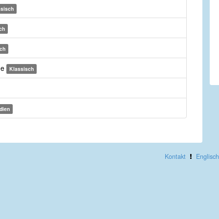
ssisch
ch
ch
the
Klassisch
dien
Kontakt
Englisch