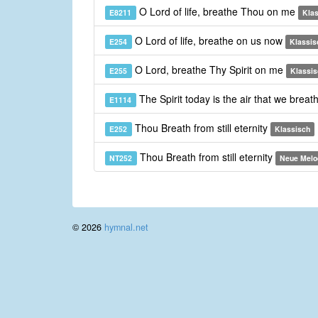
O Lord of life, breathe Thou on me
E8211
Kla
O Lord of life, breathe on us now
E254
Klassis
O Lord, breathe Thy Spirit on me
E255
Klassis
The Spirit today is the air that we brea
E1114
Thou Breath from still eternity
E252
Klassisch
Thou Breath from still eternity
NT252
Neue Melo
© 2026
hymnal.net