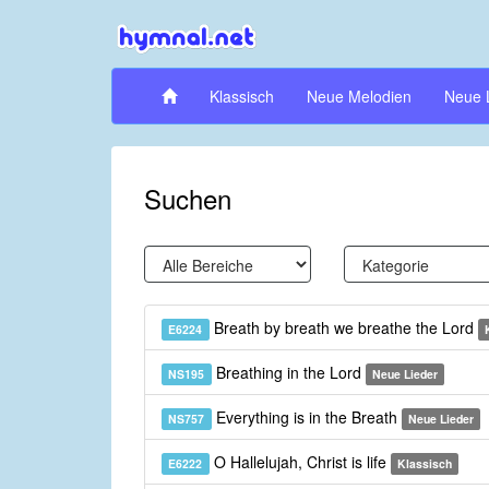
Klassisch
Neue Melodien
Neue 
Suchen
Breath by breath we breathe the Lord
E6224
Breathing in the Lord
NS195
Neue Lieder
Everything is in the Breath
NS757
Neue Lieder
O Hallelujah, Christ is life
E6222
Klassisch