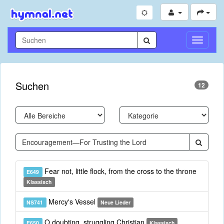
Navigati
umschal
Suchen
12
Fear not, little flock, from the cross to the throne
E649
Klassisch
Mercy's Vessel
NS741
Neue Lieder
O doubting, struggling Christian
E650
Klassisch