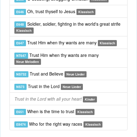
Oh, trust thyself to Jesus
E646
Klassisch
Soldier, soldier, fighting in the world's great strife
E648
Klassisch
Trust Him when thy wants are many
E647
Klassisch
Trust Him when thy wants are many
NT647
Neue Melodien
Trust and Believe
NS732
Neue Lieder
Trust in the Lord
NS73
Neue Lieder
Trust in the Lord with all your heart
Kinder
When is the time to trust
E651
Klassisch
Who for the right way races
E8474
Klassisch