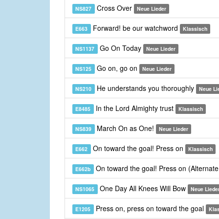
Cross Over
NS827
Neue Lieder
Forward! be our watchword
E663
Klassisch
Go On Today
NS1137
Neue Lieder
Go on, go on
NS125
Neue Lieder
He understands you thoroughly
NS210
Neue Li
In the Lord Almighty trust
E8485
Klassisch
March On as One!
NS839
Neue Lieder
On toward the goal! Press on
E662
Klassisch
On toward the goal! Press on (Alternat
E662b
One Day All Knees Will Bow
NS1065
Neue Liede
Press on, press on toward the goal
E1205
Kla