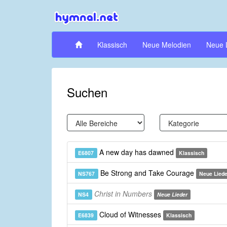
Klassisch
Neue Melodien
Neue 
Suchen
A new day has dawned
E6807
Klassisch
Be Strong and Take Courage
NS767
Neue Liede
Christ in Numbers
NS4
Neue Lieder
Cloud of Witnesses
E6839
Klassisch