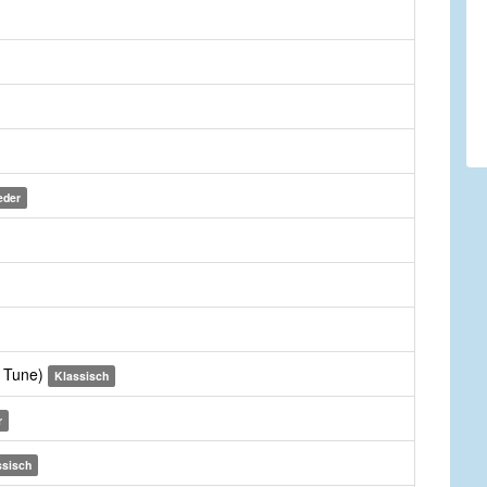
eder
e Tune)
Klassisch
r
ssisch