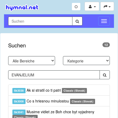
Navigati
umschal
Suchen
12
Ak si stratil co ti patri
Sk3038
Classic (Slovak)
Co s hriesnou minulostou
Sk3008
Classic (Slovak)
Musime vidiet ze Boh chce byt vyjadreny
Sk3041
Classic (Slovak)