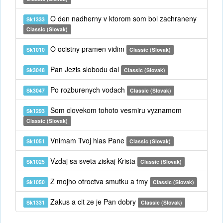
O den nadherny v ktorom som bol zachraneny
Sk1333
Classic (Slovak)
O ocistny pramen vidim
Sk1010
Classic (Slovak)
Pan Jezis slobodu dal
Sk3048
Classic (Slovak)
Po rozburenych vodach
Sk3047
Classic (Slovak)
Som clovekom tohoto vesmiru vyznamom
Sk1293
Classic (Slovak)
Vnimam Tvoj hlas Pane
Sk1051
Classic (Slovak)
Vzdaj sa sveta ziskaj Krista
Sk1025
Classic (Slovak)
Z mojho otroctva smutku a tmy
Sk1050
Classic (Slovak)
Zakus a cit ze je Pan dobry
Sk1331
Classic (Slovak)