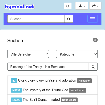
Navigati
umschal
Suchen
8
Glory, glory, glory, praise and adoration
E2
Klassisch
The Mystery of the Triune God
NS992
Neue Lieder
The Spirit Consummated
NS392
Neue Lieder