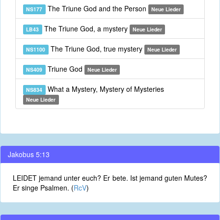
The Triune God and the Person
NS177
Neue Lieder
The Triune God, a mystery
LB43
Neue Lieder
The Triune God, true mystery
NS1100
Neue Lieder
Triune God
NS409
Neue Lieder
What a Mystery, Mystery of Mysteries
NS834
Neue Lieder
Jakobus 5:13
LEIDET jemand unter euch? Er bete. Ist jemand guten Mutes?
Er singe Psalmen. (
RcV
)