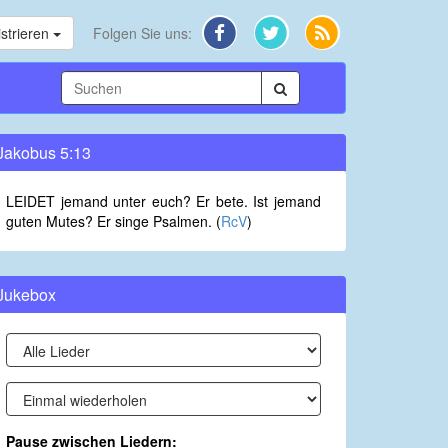
strieren
Folgen Sie uns:
Jakobus 5:13
LEIDET jemand unter euch? Er bete. Ist jemand
guten Mutes? Er singe Psalmen. (
RcV
)
Jukebox
Pause zwischen Liedern: