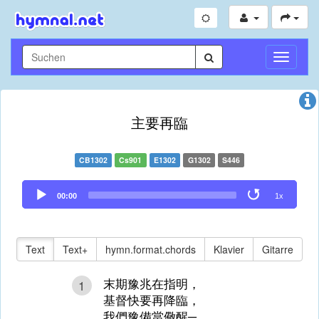
Navigati
umschal
主要再臨
CB1302
Cs901
E1302
G1302
S446
Audio
00:00
1x
Player
Text
Text+
hymn.format.chords
Klavier
Gitarre
末期豫兆在指明，
1
基督快要再降臨，
我們豫備當儆醒─