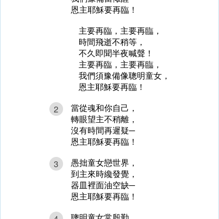
恩主耶穌要再臨！
主要再臨，主要再臨，
時間飛逝不稍等，
不久即聞半夜喊聲！
主要再臨，主要再臨，
我們須豫備像聰明童女，
恩主耶穌要再臨！
當從魂和你自己，
2
轉眼望主不稍離，
沒有時間再遲疑─
恩主耶穌要再臨！
愚拙童女戀世界，
3
到主來時纔發覺，
器皿裡面油空缺─
恩主耶穌要再臨！
聰明童女常殷勤，
4