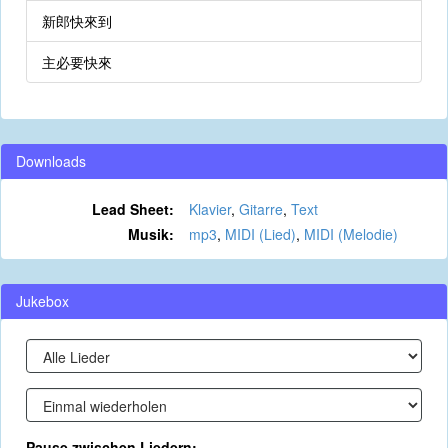
新郎快來到
主必要快來
Downloads
Lead Sheet:
Klavier
,
Gitarre
,
Text
Musik:
mp3
,
MIDI (Lied)
,
MIDI (Melodie)
Jukebox
Pause zwischen Liedern: