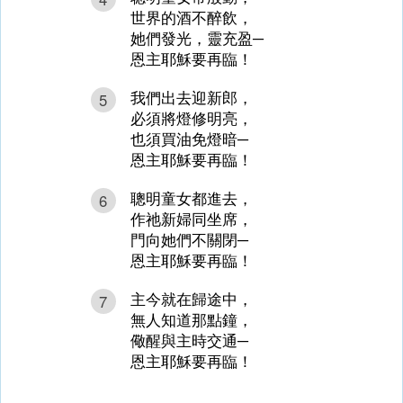
世界的酒不醉飲，
她們發光，靈充盈─
恩主耶穌要再臨！
我們出去迎新郎，
5
必須將燈修明亮，
也須買油免燈暗─
恩主耶穌要再臨！
聰明童女都進去，
6
作祂新婦同坐席，
門向她們不關閉─
恩主耶穌要再臨！
主今就在歸途中，
7
無人知道那點鐘，
儆醒與主時交通─
恩主耶穌要再臨！