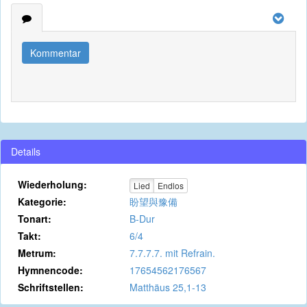
Kommentar
Details
Wiederholung:
Lied
Endlos
Kategorie:
盼望與豫備
Tonart:
B-Dur
Takt:
6/4
Metrum:
7.7.7.7. mit Refrain.
Hymnencode:
17654562176567
Schriftstellen:
Matthäus 25,1-13