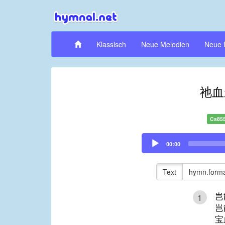
Klassisch
Neue Melodien
Neue 
祂血
Cs85
Audio
00:00
Player
Text
hymn.forma
岂
1
岂
宝