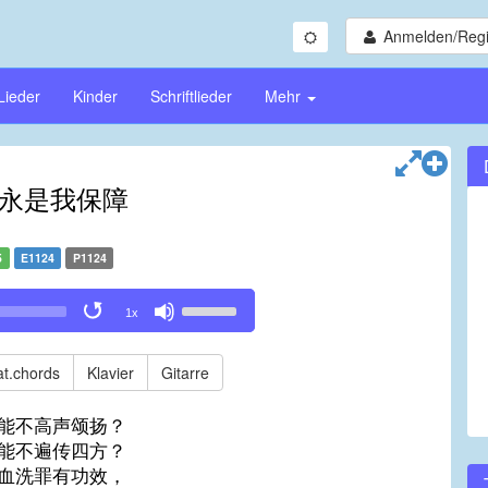
Anmelden/Regi
Lieder
Kinder
Schriftlieder
Mehr
永是我保障
5
E1124
P1124
Use
1x
Up/Down
Arrow
keys
t.chords
Klavier
Gitarre
to
increase
能不高声颂扬？
or
能不遍传四方？
decrease
血洗罪有功效，
volume.