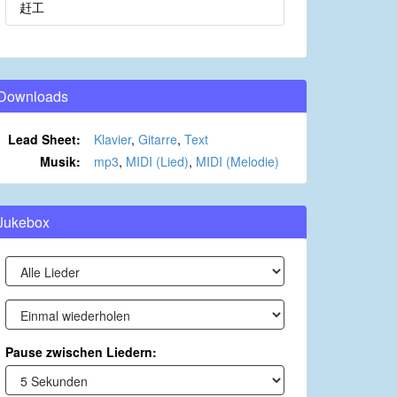
赶工
Downloads
Lead Sheet:
Klavier
,
Gitarre
,
Text
Musik:
mp3
,
MIDI (Lied)
,
MIDI (Melodie)
Jukebox
Pause zwischen Liedern: