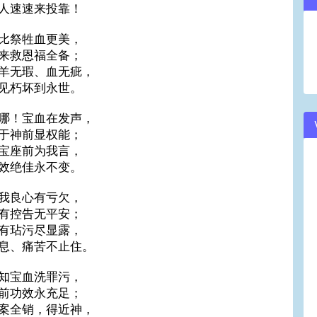
人速速来投靠！
比祭牲血更美，
来救恩福全备；
羊无瑕、血无疵，
见朽坏到永世。
哪！宝血在发声，
于神前显权能；
宝座前为我言，
效绝佳永不变。
我良心有亏欠，
有控告无平安；
有玷污尽显露，
息、痛苦不止住。
知宝血洗罪污，
前功效永充足；
案全销，得近神，