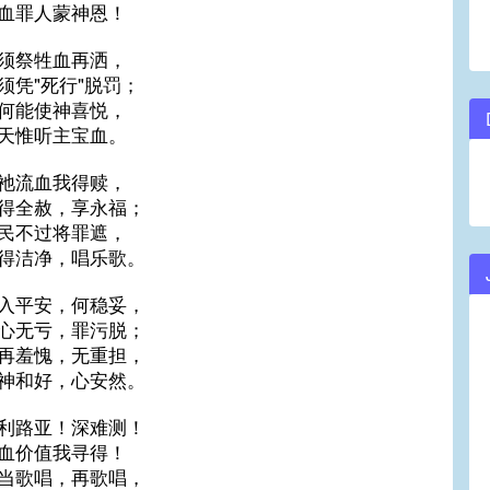
血罪人蒙神恩！
须祭牲血再洒，
须凭"死行"脱罚；
何能使神喜悦，
天惟听主宝血。
祂流血我得赎，
得全赦，享永福；
民不过将罪遮，
得洁净，唱乐歌。
入平安，何稳妥，
心无亏，罪污脱；
再羞愧，无重担，
神和好，心安然。
利路亚！深难测！
血价值我寻得！
当歌唱，再歌唱，