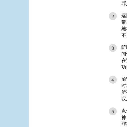
罪
远
2
带
羔
不
听
3
闻
在
功
前
4
时
所
叹
岂
5
神
罪