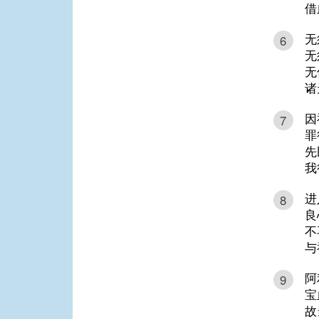
借
无
6
无
无
诸
因
7
罪
先
我
进
8
良
不
与
阿
9
宝
故