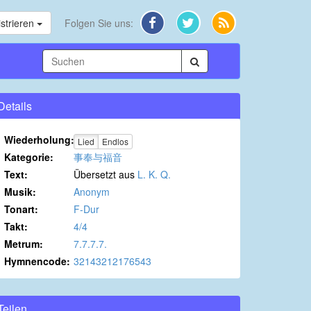
strieren
Folgen Sie uns:
Details
Wiederholung:
Lied
Endlos
Kategorie:
事奉与福音
Text:
Übersetzt aus
L. K. Q.
Musik:
Anonym
Tonart:
F-Dur
Takt:
4/4
Metrum:
7.7.7.7.
Hymnencode:
32143212176543
Teilen