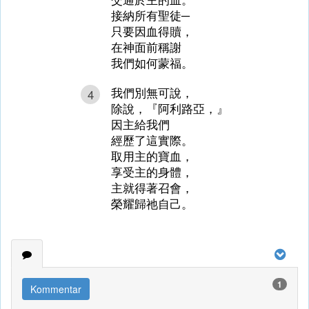
接納所有聖徒─
只要因血得贖，
在神面前稱謝
我們如何蒙福。
我們別無可說，
4
除說，『阿利路亞，』
因主給我們
經歷了這實際。
取用主的寶血，
享受主的身體，
主就得著召會，
榮耀歸祂自己。
1
Kommentar