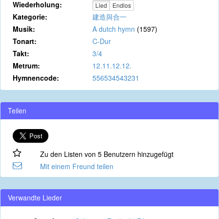
Wiederholung:
Lied
Endlos
Kategorie:
建造與合一
Musik:
A dutch hymn
(1597)
Tonart:
C-Dur
Takt:
3/4
Metrum:
12.11.12.12.
Hymnencode:
556534543231
Teilen
Zu den Listen von 5 Benutzern hinzugefügt
Mit einem Freund teilen
Verwandte Lieder