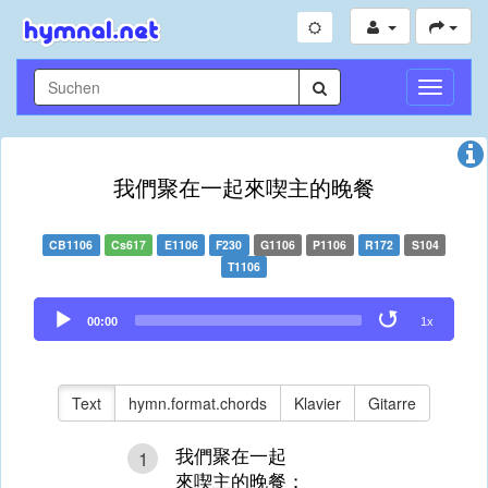
Navigati
umschal
我們聚在一起來喫主的晚餐
CB1106
Cs617
E1106
F230
G1106
P1106
R172
S104
T1106
Audio
00:00
1x
Player
Text
hymn.format.chords
Klavier
Gitarre
我們聚在一起
1
來喫主的晚餐；