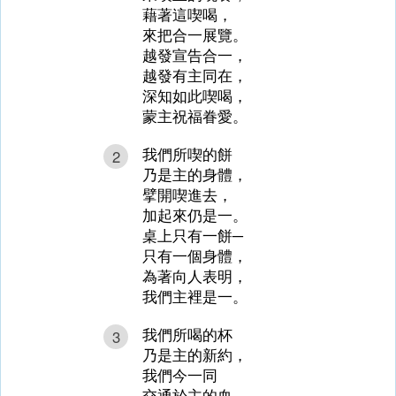
藉著這喫喝，
來把合一展覽。
越發宣告合一，
越發有主同在，
深知如此喫喝，
蒙主祝福眷愛。
我們所喫的餅
2
乃是主的身體，
擘開喫進去，
加起來仍是一。
桌上只有一餅─
只有一個身體，
為著向人表明，
我們主裡是一。
我們所喝的杯
3
乃是主的新約，
我們今一同
交通於主的血。