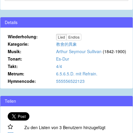
Details
Wiederholung:
Lied
Endlos
Kategorie:
教會的異象
Musik:
Arthur Seymour Sullivan
(1842-1900)
Tonart:
Es-Dur
Takt:
4/4
Metrum:
6.5.6.5.D. mit Refrain.
Hymnencode:
555556522123
Teilen
Zu den Listen von 3 Benutzern hinzugefügt