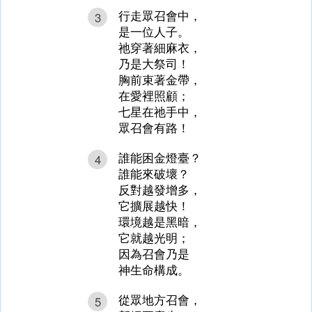
行走眾召會中，
3
是一位人子。
祂穿著細麻衣，
乃是大祭司！
胸前束著金帶，
在愛裡照顧；
七星在祂手中，
眾召會有路！
誰能困金燈臺？
4
誰能來破壞？
反對越發增多，
它擴展越快！
環境越是黑暗，
它就越光明；
因為召會乃是
神生命構成。
從眾地方召會，
5