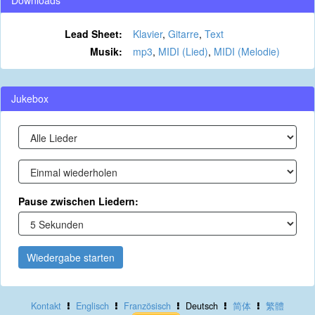
Downloads
Lead Sheet:
Klavier
,
Gitarre
,
Text
Musik:
mp3
,
MIDI (Lied)
,
MIDI (Melodie)
Jukebox
Pause zwischen Liedern:
Wiedergabe starten
Kontakt
Englisch
Französisch
Deutsch
简体
繁體