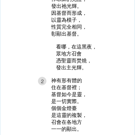
發出祂光輝。
因基督而形成，
以靈為模子，
性質完全相同，
彰顯出基督。
看哪，在這黑夜，
眾地方召會
憑聖靈而焚燒，
發出主光輝。
神有形有體的
2
住在基督裡；
基督如今是靈，
是一切實際。
個個金燈臺
是這靈的複製，
召會在各地方
一一的顯出。