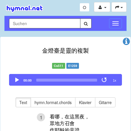
Navigati
umschal
金燈臺是靈的複製
Cs511
E1259
Audio
00:00
1x
Player
Text
hymn.format.chords
Klavier
Gitarre
看哪，在這黑夜，
1
眾地方召會
作耶穌的見證，