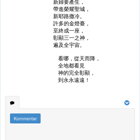
新婦要產生，
帶進榮耀聖城，
新耶路撒冷。
許多的金燈臺，
至終成一座，
彰顯三一之神，
遍及全宇宙。
看哪，從天而降，
全地都看見
神的完全彰顯，
到永永遠遠！
Kommentar