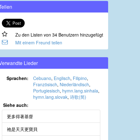
Teilen
Zu den Listen von 34 Benutzern hinzugefügt
Mit einem Freund teilen
Verwandte Lieder
Sprachen:
Cebuano
,
Englisch
,
Filipino
,
Französisch
,
Niederländisch
,
Portugiesisch
,
hymn.lang.sinhala
,
hymn.lang.slovak
,
诗歌(简)
Siehe auch:
更多得著基督
祂是天天更寶貝