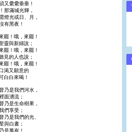
碩又纍纍垂垂！
！那滿城光輝，
需燈光或日、月，
沒有黑夜！
來罷！哦，來罷！
聖靈與新婦說；
來罷！哦，來罷！
聽見的人也說；
來罷！哦，來罷！
口渴又願意的
可白白來喝！
督乃是我們河水，
裡面湧流；
督乃是生命樹果，
我們享受；
督乃是我們的光、
星與白晝；
乃是萬有！