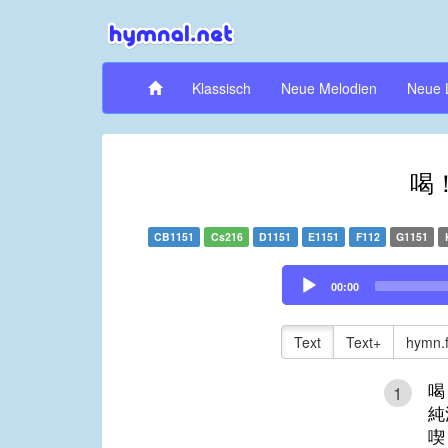
Klassisch
Neue Melodien
Neue 
喝
CB1151
Cs216
D1151
E1151
F112
G1151
Audio
00:00
Player
Text
Text+
hymn.
喝
1
純
喫