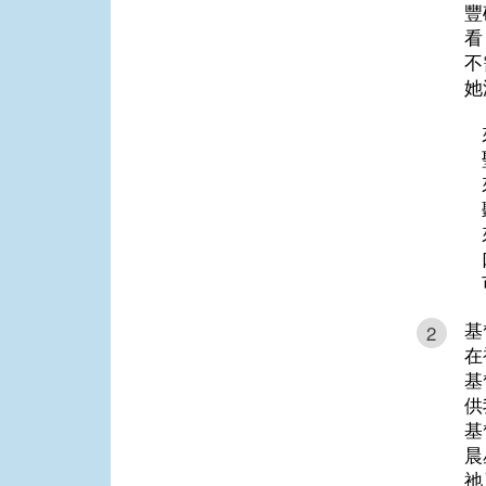
豐
看
不
她
基
2
在
基
供
基
晨
祂