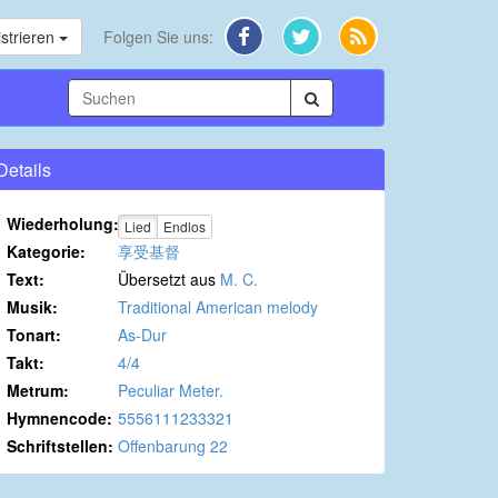
strieren
Folgen Sie uns:
Details
Wiederholung:
Lied
Endlos
Kategorie:
享受基督
Text:
Übersetzt aus
M. C.
Musik:
Traditional American melody
Tonart:
As-Dur
Takt:
4/4
Metrum:
Peculiar Meter.
Hymnencode:
5556111233321
Schriftstellen:
Offenbarung 22