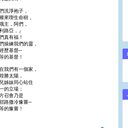
們洗淨袍子，
權來喫生命樹，
哦主，阿們，
利路亞，』
們真有福！
們操練我們的靈，
經歷基督─
等的基督！
在我們有一個家，
煌勝太陽，
兄姊妹同心站住
一的立場；
方召會乃是
耶路撒冷豫嘗─
等的豫嘗！