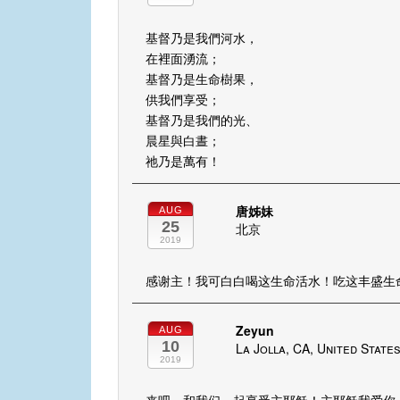
基督乃是我們河水，
在裡面湧流；
基督乃是生命樹果，
供我們享受；
基督乃是我們的光、
晨星與白晝；
祂乃是萬有！
唐姊妹
AUG
25
北京
2019
感谢主！我可白白喝这生命活水！吃这丰盛生
Zeyun
AUG
10
La Jolla, CA, United State
2019