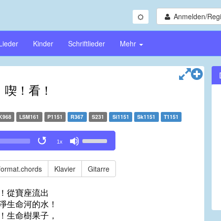
Anmelden/Regi
Lieder
Kinder
Schriftlieder
Mehr
！喫！看！
K968
LSM161
P1151
R367
S231
Si1151
Sk1151
T1151
Use
1x
Up/Down
Arrow
keys
format.chords
Klavier
Gitarre
to
increase
！從寶座流出
or
淨生命河的水！
decrease
！生命樹果子，
volume.