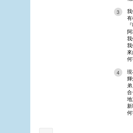
我
3
有
『
阿
我
我
來
何
現
4
輝
弟
合
地
新
何