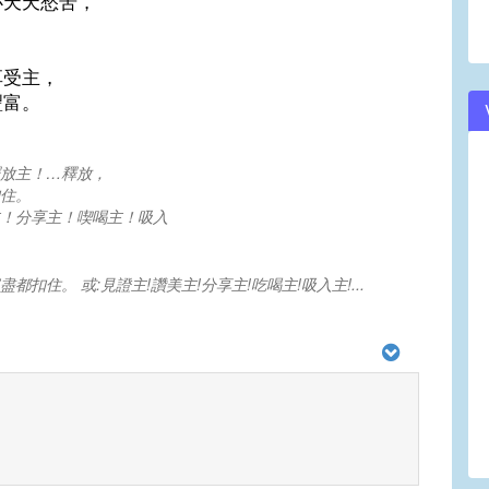
必天天愁苦，
。
享受主，
豐富。
放主！…釋放，
住。
！分享主！喫喝主！吸入
盡都扣住。 或:見證主!讚美主!分享主!吃喝主!吸入主!...