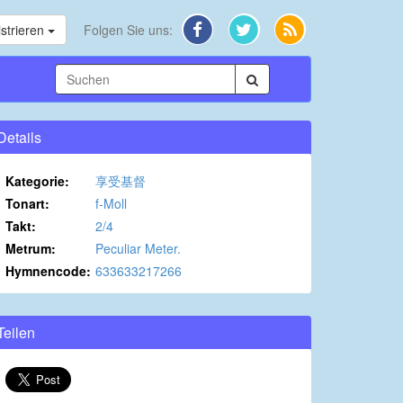
strieren
Folgen Sie uns:
Details
Kategorie:
享受基督
Tonart:
f-Moll
Takt:
2/4
Metrum:
Peculiar Meter.
Hymnencode:
633633217266
Teilen