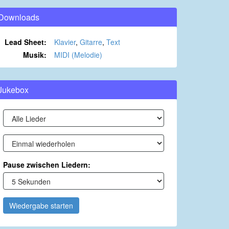
Downloads
Lead Sheet:
Klavier
,
Gitarre
,
Text
Musik:
MIDI (Melodie)
Jukebox
Pause zwischen Liedern:
Wiedergabe starten