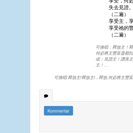
享受，何
失去見證
（二遍）
享受主，
享受祂的
（二遍）
可換唱：釋放主！釋
何必將主豐富盡都扣
或：見證主！讚美主
主！…
可換唱:釋放主!釋放主!...釋放,何必將主豐富
Kommentar