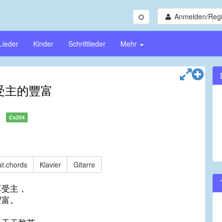
Anmelden/Regi
Lieder
Kinder
Schriftlieder
Mehr
受主的豐富
Cs204
t.chords
Klavier
Gitarre
享受主，
豐富。