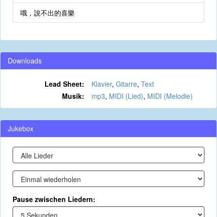
哦，說不出的喜樂
Downloads
Lead Sheet:
Klavier
,
Gitarre
,
Text
Musik:
mp3
,
MIDI (Lied)
,
MIDI (Melodie)
Jukebox
Pause zwischen Liedern: