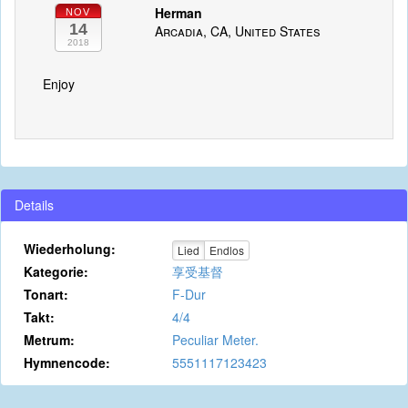
Herman
NOV
14
Arcadia, CA, United States
2018
Enjoy
Details
Wiederholung:
Lied
Endlos
Kategorie:
享受基督
Tonart:
F-Dur
Takt:
4/4
Metrum:
Peculiar Meter.
Hymnencode:
5551117123423