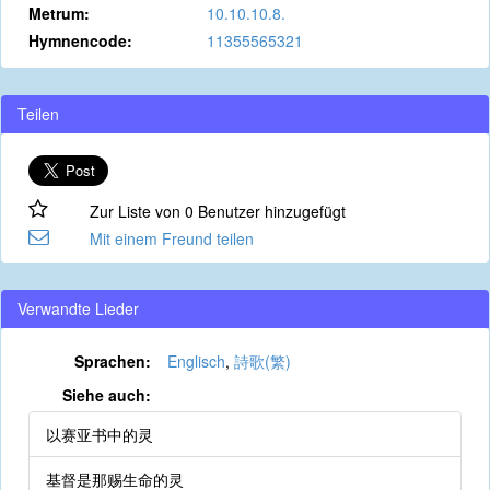
Metrum:
10.10.10.8.
Hymnencode:
11355565321
Teilen
Zur Liste von 0 Benutzer hinzugefügt
Mit einem Freund teilen
Verwandte Lieder
Sprachen:
Englisch
,
詩歌(繁)
Siehe auch:
以赛亚书中的灵
基督是那赐生命的灵