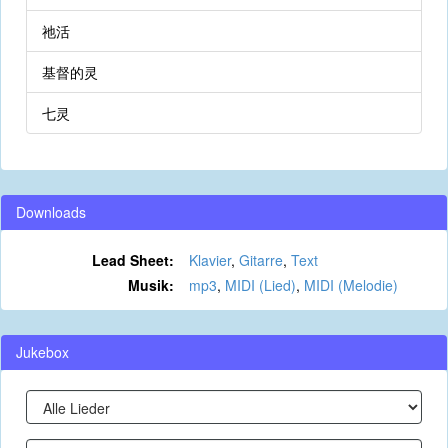
祂活
基督的灵
七灵
Downloads
Lead Sheet:
Klavier
,
Gitarre
,
Text
Musik:
mp3
,
MIDI (Lied)
,
MIDI (Melodie)
Jukebox