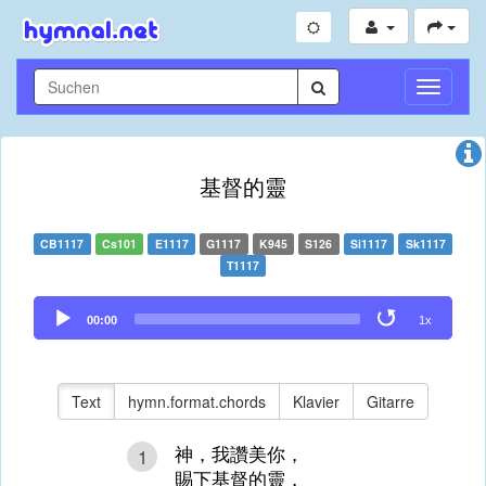
Navigati
umschal
基督的靈
CB1117
Cs101
E1117
G1117
K945
S126
Si1117
Sk1117
T1117
Audio
00:00
1x
Player
Text
hymn.format.chords
Klavier
Gitarre
神，我讚美你，
1
賜下基督的靈，