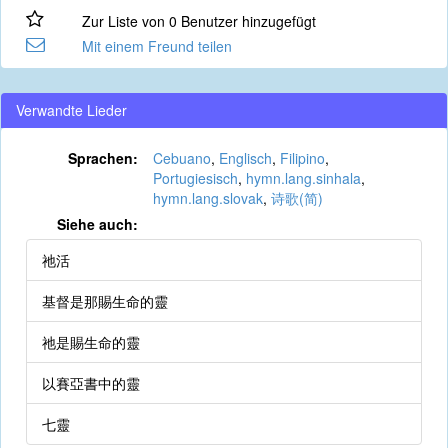
Zur Liste von 0 Benutzer hinzugefügt
Mit einem Freund teilen
Verwandte Lieder
Sprachen:
Cebuano
,
Englisch
,
Filipino
,
Portugiesisch
,
hymn.lang.sinhala
,
hymn.lang.slovak
,
诗歌(简)
Siehe auch:
祂活
基督是那賜生命的靈
祂是賜生命的靈
以賽亞書中的靈
七靈