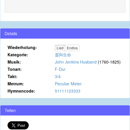
Details
Wiederholung:
Lied
Endlos
Kategorie:
靈與生命
Musik:
John Jenkins Husband
(1760-1825)
Tonart:
F-Dur
Takt:
3/4
Metrum:
Peculiar Meter.
Hymnencode:
51111123333
Teilen