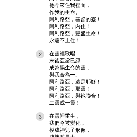
祂今來住我裡面，
作我的生命。
阿利路亞，基督的靈！
阿利路亞，內住！
阿利路亞，豐盛生命！
永遠不止住！
在靈裡歌唱，
2
末後亞當已經
成為賜生命的靈，
與我合為一。
阿利路亞，這是耶穌！
阿利路亞，那靈！
阿利路亞，與祂聯合！
二靈成一靈！
在靈裡重生，
3
我們今被變化，
模成神兒子形像，
成熟並長大。