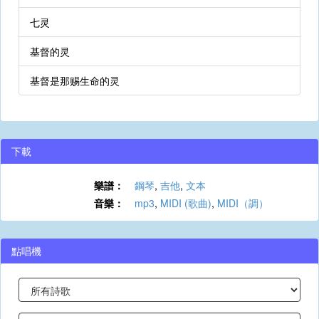
七灵
基督的灵
基督是那赐生命的灵
下載
樂譜：
鋼琴
,
吉他
,
文本
音樂：
mp3
,
MIDI (歌曲)
,
MIDI（調）
點唱機