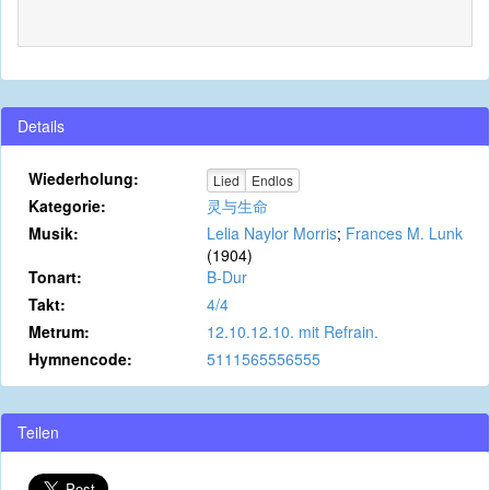
Details
Wiederholung:
Lied
Endlos
Kategorie:
灵与生命
Musik:
Lelia Naylor Morris
;
Frances M. Lunk
(1904)
Tonart:
B-Dur
Takt:
4/4
Metrum:
12.10.12.10. mit Refrain.
Hymnencode:
5111565556555
Teilen