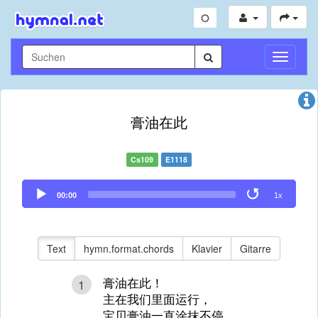
Navigati
umschal
膏油在此
Cs109
E1118
Audio
00:00
1x
Player
Text
hymn.format.chords
Klavier
Gitarre
膏油在此！
1
主在我们里面运行，
宝贝膏油一直涂抹不停。