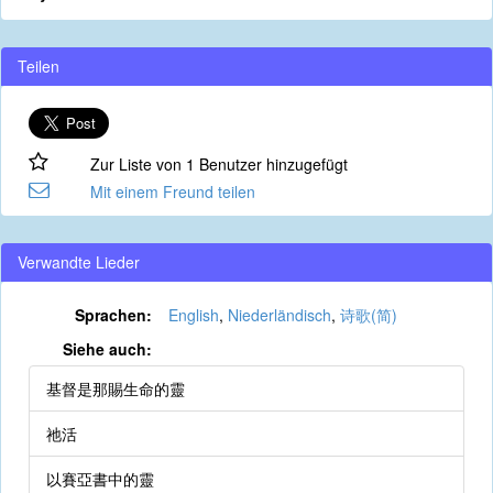
Teilen
Zur Liste von 1 Benutzer hinzugefügt
Mit einem Freund teilen
Verwandte Lieder
Sprachen:
English
,
Niederländisch
,
诗歌(简)
Siehe auch:
基督是那賜生命的靈
祂活
以賽亞書中的靈