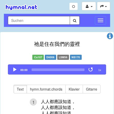
Navigati
umschal
祂是住在我們的靈裡
Cs107
D6006
LSM56
NS170
Audio
00:00
1x
Player
Text
hymn.format.chords
Klavier
Gitarre
人人都應該知道，
1
人人都應該知道，
人人都應該知道，