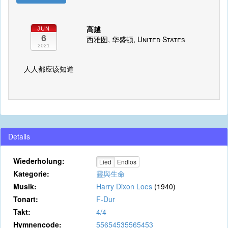
高越
JUN
6
西雅图, 华盛顿, United States
2021
人人都应该知道
Details
Wiederholung:
Lied
Endlos
Kategorie:
靈與生命
Musik:
Harry Dixon Loes
(1940)
Tonart:
F-Dur
Takt:
4/4
Hymnencode:
55654535565453