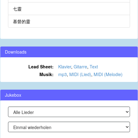
七靈
基督的靈
Downloads
Lead Sheet:
Klavier
,
Gitarre
,
Text
Musik:
mp3
,
MIDI (Lied)
,
MIDI (Melodie)
Jukebox