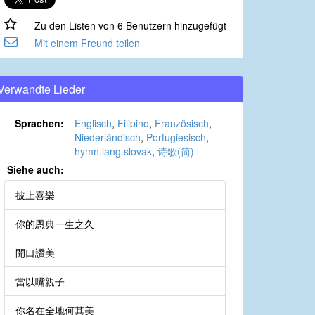
Zu den Listen von 6 Benutzern hinzugefügt
Mit einem Freund teilen
Verwandte Lieder
Sprachen:
Englisch
,
Filipino
,
Französisch
,
Niederländisch
,
Portugiesisch
,
hymn.lang.slovak
,
诗歌(简)
Siehe auch:
披上喜樂
你的恩典一生之久
開口讚美
當以嘴親子
你名在全地何其美