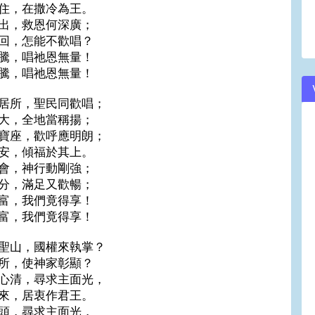
住，在撒冷為王。
出，救恩何深廣；
回，怎能不歡唱？
騰，唱祂恩無量！
騰，唱祂恩無量！
居所，聖民同歡唱；
大，全地當稱揚；
寶座，歡呼應明朗；
安，傾福於其上。
會，神行動剛強；
分，滿足又歡暢；
富，我們竟得享！
富，我們竟得享！
聖山，國權來執掌？
所，使神家彰顯？
心清，尋求主面光，
來，居衷作君王。
頭，尋求主面光，