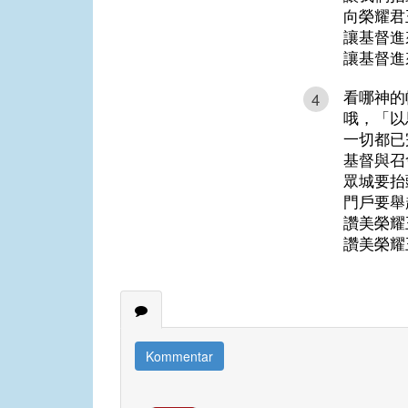
向榮耀君
讓基督進
讓基督進
看哪神的
4
哦，「以
一切都已
基督與召
眾城要抬
門戶要舉
讚美榮耀
讚美榮耀
Kommentar