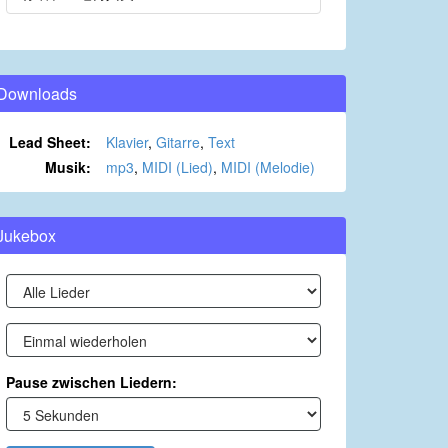
Downloads
Lead Sheet:
Klavier
,
Gitarre
,
Text
Musik:
mp3
,
MIDI (Lied)
,
MIDI (Melodie)
Jukebox
Pause zwischen Liedern: