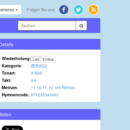
strieren
Folgen Sie uns:
Details
Wiederholung:
Lied
Endlos
Kategorie:
讚美的話
Tonart:
d-Moll
Takt:
4/4
Metrum:
11.10.11.10. mit Refrain.
Hymnencode:
671233343463
Teilen