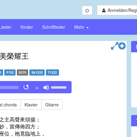
Anmelden/Regi
Lieder
Kinder
Schriftlieder
Mehr
美榮耀王
2
F152
S370
Sk1222
T1222
Use
1x
Up/Down
Arrow
keys
t.chords
Klavier
Gitarre
to
increase
之主高聲來頌揚；
or
妙，當傳佈四方；
decrease
座位，祂竟臨地上，
volume.