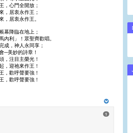
王，心門全開放；
來，居衷永作王；
來，居衷永作王。
帳幕降臨在地上；
馬內利」！眾聖齊歡唱。
完成，神人永同享；
會─美妙的詩章！
頭，注目主榮光！
起，迎祂來作王！
王，歡呼聲要強！
王，歡呼聲要強！
1