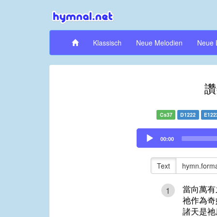
Klassisch
Neue Melodien
Neue 
讚
Cs37
D1222
E122
Audio
00:00
Player
Text
hymn.forma
當向萬有
1
祂作為奇
諸天是祂