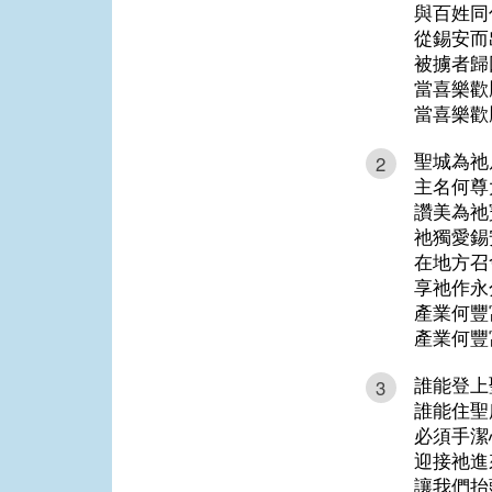
與百姓同
從錫安而
被擄者歸
當喜樂歡
當喜樂歡
聖城為祂
2
主名何尊
讚美為祂
祂獨愛錫
在地方召
享祂作永
產業何豐
產業何豐
誰能登上
3
誰能住聖
必須手潔
迎接祂進
讓我們抬