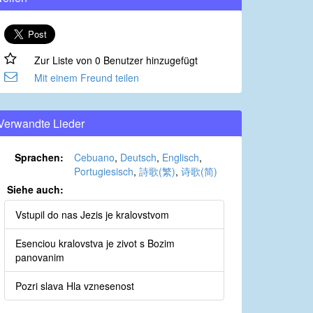
Zur Liste von 0 Benutzer hinzugefügt
Mit einem Freund teilen
Verwandte Lieder
Sprachen:
Cebuano
,
Deutsch
,
Englisch
,
Portugiesisch
,
詩歌(繁)
,
诗歌(简)
Siehe auch:
Vstupil do nas Jezis je kralovstvom
Esenciou kralovstva je zivot s Bozim
panovanim
Pozri slava Hla vznesenost