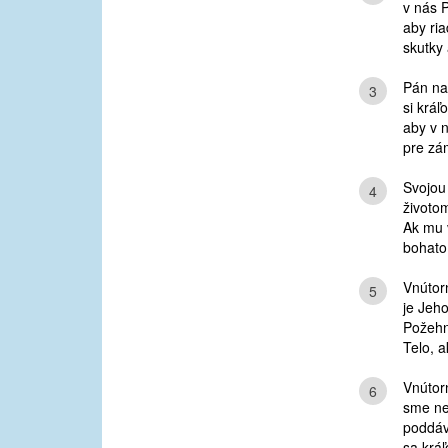
v nás 
aby ria
skutky 
Pán na
3
si kráľ
aby v 
pre zám
Svojou
4
životo
Ak mu 
bohato
Vnútor
5
je Jeho
Požeh
Telo, a
Vnútor
6
sme ne
poddáv
sa kráľ