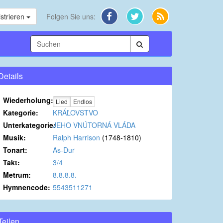
strieren
Folgen Sie uns:
Details
Wiederholung:
Lied
Endlos
Kategorie:
KRÁĽOVSTVO
Unterkategorie:
JEHO VNÚTORNÁ VLÁDA
Musik:
Ralph Harrison
(1748-1810)
Tonart:
As-Dur
Takt:
3/4
Metrum:
8.8.8.8.
Hymnencode:
5543511271
Teilen