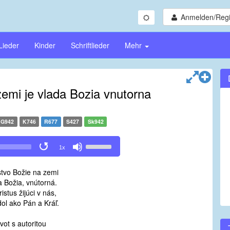
Anmelden/Regi
Lieder
Kinder
Schriftlieder
Mehr
zemi je vlada Bozia vnutorna
G942
K746
R677
S427
Sk942
Use
1x
Up/Down
Arrow
stvo Božie na zemi
keys
a Božia, vnútorná.
to
ristus žijúci v nás,
increase
dol ako Pán a Kráľ.
or
decrease
vot s autoritou
volume.