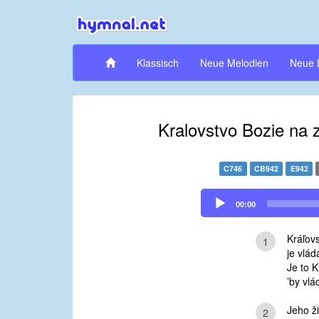
Klassisch
Neue Melodien
Neue 
Kralovstvo Bozie na 
C746
CB942
E942
Audio
00:00
Player
Kráľov
1
je vlád
Je to K
’by vlá
Jeho ži
2