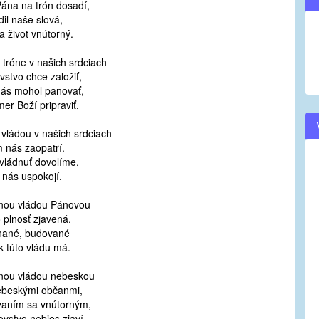
Pána na trón dosadí,
dil naše slová,
a život vnútorný.
 tróne v našich srdciach
ovstvo chce založiť,
nás mohol panovať,
er Boží pripraviť.
 vládou v našich srdciach
m nás zaopatrí.
vládnuť dovolíme,
 nás uspokojí.
nou vládou Pánovou
 plnosť zjavená.
nané, budované
k túto vládu má.
nou vládou nebeskou
beskými občanmi,
aním sa vnútorným,
ovstvo nebies zjaví.