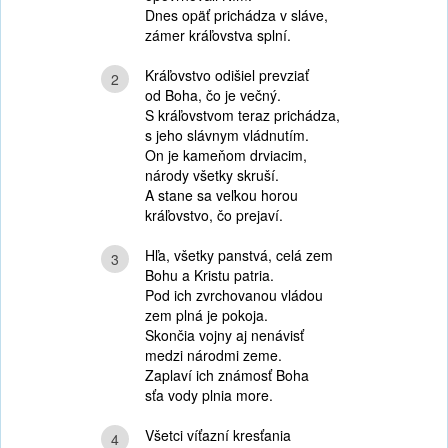
Dnes opäť prichádza v sláve,
zámer kráľovstva splní.
Kráľovstvo odišiel prevziať
2
od Boha, čo je večný.
S kráľovstvom teraz prichádza,
s jeho slávnym vládnutím.
On je kameňom drviacim,
národy všetky skruší.
A stane sa veľkou horou
kráľovstvo, čo prejaví.
Hľa, všetky panstvá, celá zem
3
Bohu a Kristu patria.
Pod ich zvrchovanou vládou
zem plná je pokoja.
Skončia vojny aj nenávisť
medzi národmi zeme.
Zaplaví ich známosť Boha
sťa vody plnia more.
Všetci víťazní kresťania
4