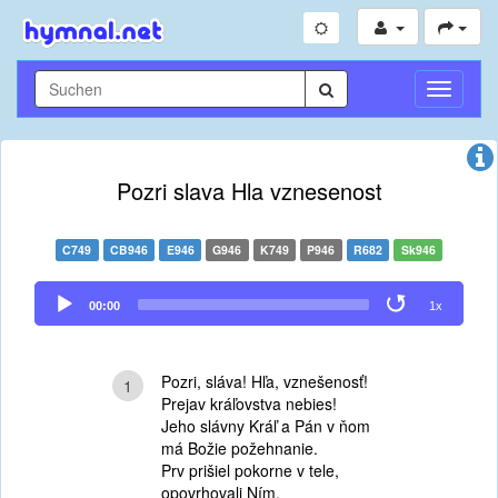
Navigati
umschal
Pozri slava Hla vznesenost
C749
CB946
E946
G946
K749
P946
R682
Sk946
Audio
00:00
1x
Player
Pozri, sláva! Hľa, vznešenosť!
1
Prejav kráľovstva nebies!
Jeho slávny Kráľ a Pán v ňom
má Božie požehnanie.
Prv prišiel pokorne v tele,
opovrhovali Ním.