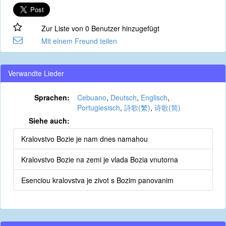
Zur Liste von 0 Benutzer hinzugefügt
Mit einem Freund teilen
Verwandte Lieder
Sprachen:
Cebuano
,
Deutsch
,
Englisch
,
Portugiesisch
,
詩歌(繁)
,
诗歌(简)
Siehe auch:
Kralovstvo Bozie je nam dnes namahou
Kralovstvo Bozie na zemi je vlada Bozia vnutorna
Esenciou kralovstva je zivot s Bozim panovanim