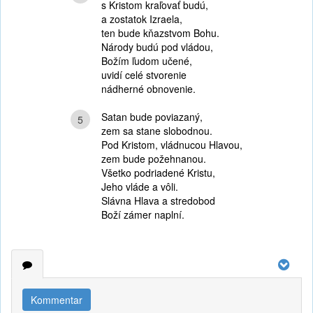
s Kristom kraľovať budú,
a zostatok Izraela,
ten bude kňazstvom Bohu.
Národy budú pod vládou,
Božím ľudom učené,
uvidí celé stvorenie
nádherné obnovenie.
Satan bude poviazaný,
5
zem sa stane slobodnou.
Pod Kristom, vládnucou Hlavou,
zem bude požehnanou.
Všetko podriadené Kristu,
Jeho vláde a vôli.
Slávna Hlava a stredobod
Boží zámer naplní.
Kommentar