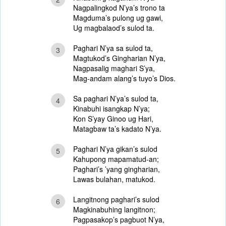
Nagpalingkod N’ya’s trono ta
Magduma’s pulong ug gawi,
Ug magbalaod’s sulod ta.
Paghari N’ya sa sulod ta,
3
Magtukod’s Gingharian N’ya,
Nagpasalig maghari S’ya,
Mag-andam alang’s tuyo’s Dios.
Sa paghari N’ya’s sulod ta,
4
Kinabuhi isangkap N’ya;
Kon S’yay Ginoo ug Hari,
Matagbaw ta’s kadato N’ya.
Paghari N’ya gikan’s sulod
5
Kahupong mapamatud-an;
Paghari’s ’yang gingharian,
Lawas bulahan, matukod.
Langitnong paghari’s sulod
6
Magkinabuhing langitnon;
Pagpasakop’s pagbuot N’ya,