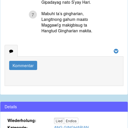
Gipadayag nato S’yay Hari.
Mabuhi ta’s gingharian,
7
Langitnong gahum maato
Maggawi’g makigbisug ta
Hangtud Gingharian makita.
Kommentar
Details
Wiederholung:
Lied
Endlos
Kategorie:
ANG GINGHARIAN