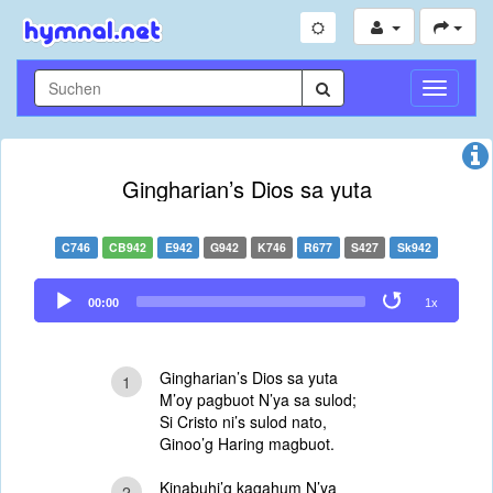
Navigati
umschal
Gingharian’s Dios sa yuta
C746
CB942
E942
G942
K746
R677
S427
Sk942
Audio
00:00
1x
Player
Gingharian’s Dios sa yuta
1
M’oy pagbuot N’ya sa sulod;
Si Cristo ni’s sulod nato,
Ginoo’g Haring magbuot.
Kinabuhi’g kagahum N’ya
2