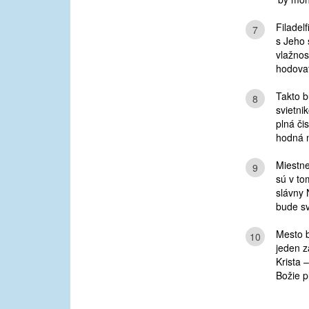
Filadel
7
s Jeho
vlažnos
hodovať
Takto b
8
svietni
plná či
hodná n
Miestne
9
sú v to
slávny
bude sv
Mesto b
10
jeden z
Krista 
Božie p