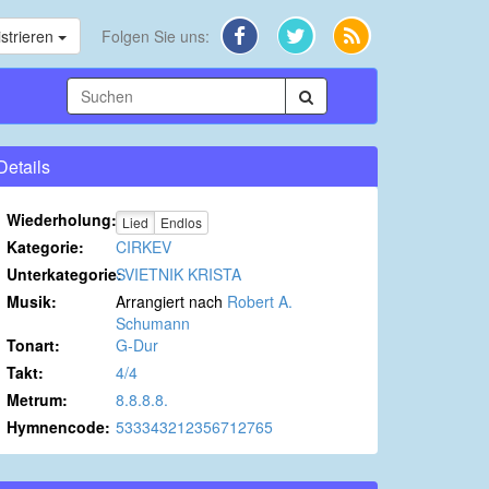
strieren
Folgen Sie uns:
Details
Wiederholung:
Lied
Endlos
Kategorie:
CIRKEV
Unterkategorie:
SVIETNIK KRISTA
Musik:
Arrangiert nach
Robert A.
Schumann
Tonart:
G-Dur
Takt:
4/4
Metrum:
8.8.8.8.
Hymnencode:
533343212356712765