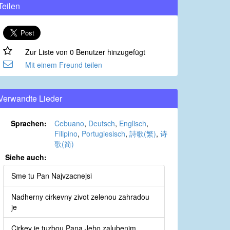
Teilen
Zur Liste von 0 Benutzer hinzugefügt
Mit einem Freund teilen
Verwandte Lieder
Sprachen:
Cebuano
,
Deutsch
,
Englisch
,
Filipino
,
Portugiesisch
,
詩歌(繁)
,
诗
歌(简)
Siehe auch:
Sme tu Pan Najvzacnejsi
Nadherny cirkevny zivot zelenou zahradou
je
Cirkev je tuzbou Pana Jeho zalubenim