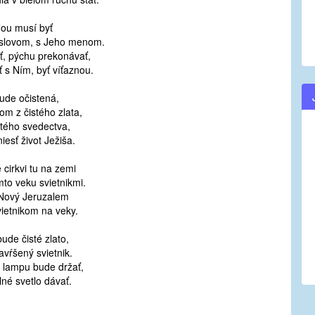
fiou musí byť
 slovom, s Jeho menom.
ť, pýchu prekonávať,
 s Ním, byť víťaznou.
ude očistená,
kom z čistého zlata,
stého svedectva,
iesť život Ježiša.
 cirkvi tu na zemi
mto veku svietnikmi.
 Nový Jeruzalem
ietnikom na veky.
ude čisté zlato,
avŕšený svietnik.
– lampu bude držať,
lné svetlo dávať.