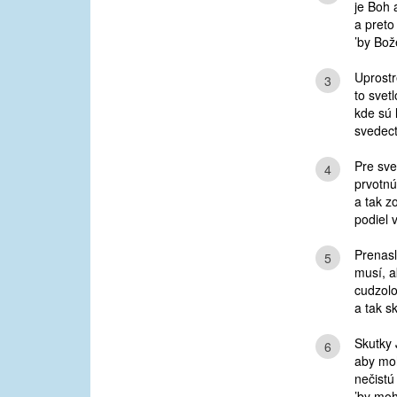
je Boh 
a preto 
’by Bož
Uprost
3
to svetl
kde sú 
svedect
Pre sve
4
prvotnú
a tak z
podiel 
Prenasl
5
musí, a
cudzolo
a tak s
Skutky 
6
aby moh
nečistú
’by moh