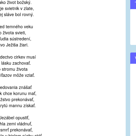
ako život božský.
je svietnik v zlate,
ej sláve bol rovný.
red temného veku
o života svieti,
ľudia sústredení,
vo Ježiša žiari.
dectvo cirkev musí
 lásku zachovať.
o stromu života
víťazov môže vziať.
edovania znášať
k chce korunu mať,
žstvo prekonávať,
krytú mannu získať.
Jezábel opustiť,
la zemi vládnuť,
 smrť prekonávať,
la v bielom rúchu stáť.