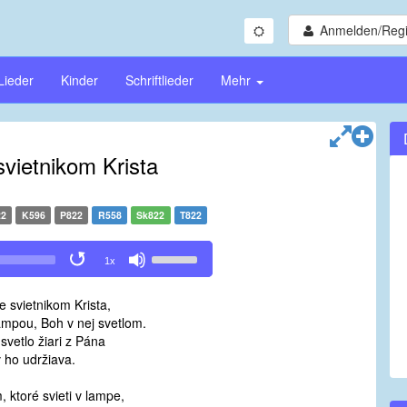
Anmelden/Regi
Lieder
Kinder
Schriftlieder
Mehr
svietnikom Krista
22
K596
P822
R558
Sk822
T822
Use
1x
Up/Down
Arrow
je svietnikom Krista,
keys
ampou, Boh v nej svetlom.
to
svetlo žiari z Pána
increase
v ho udržiava.
or
decrease
, ktoré svieti v lampe,
volume.