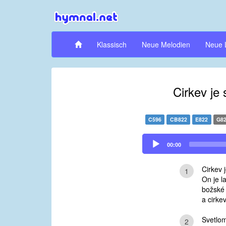
Klassisch
Neue Melodien
Neue 
Cirkev je 
C596
CB822
E822
G8
Audio
00:00
Player
Cirkev 
1
On je l
božské 
a cirke
Svetlom
2