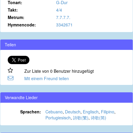
Tonart:
G-Dur
Takt:
4/4
Metrum:
7.7.7.7.
Hymnencode:
3342671
Teilen
Zur Liste von 0 Benutzer hinzugefügt
Mit einem Freund teilen
Verwandte Lieder
Sprachen:
Cebuano
,
Deutsch
,
Englisch
,
Filipino
,
Portugiesisch
,
詩歌(繁)
,
诗歌(简)