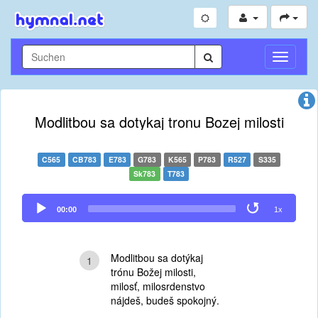
Navigati
umschal
Modlitbou sa dotykaj tronu Bozej milosti
C565
CB783
E783
G783
K565
P783
R527
S335
Sk783
T783
Audio
00:00
1x
Player
Modlitbou sa dotýkaj
1
trónu Božej milosti,
milosť, milosrdenstvo
nájdeš, budeš spokojný.