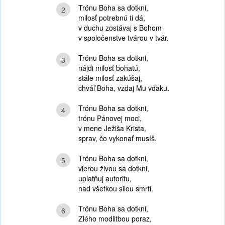
Trónu Boha sa dotkni,
2
milosť potrebnú ti dá,
v duchu zostávaj s Bohom
v spoločenstve tvárou v tvár.
Trónu Boha sa dotkni,
3
nájdi milosť bohatú,
stále milosť zakúšaj,
chváľ Boha, vzdaj Mu vďaku.
Trónu Boha sa dotkni,
4
trónu Pánovej moci,
v mene Ježiša Krista,
sprav, čo vykonať musíš.
Trónu Boha sa dotkni,
5
vierou živou sa dotkni,
uplatňuj autoritu,
nad všetkou silou smrti.
Trónu Boha sa dotkni,
6
Zlého modlitbou poraz,