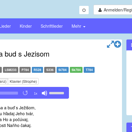
Anmelden/Regi
Lieder
Kinder
Schriftlieder
Mehr
 a bud s Jezisom
LSM233
P784
R528
S336
Si784
Sk784
T784
anz)
Klavier (Strophe)
Use
1x
Up/Down
Arrow
sa a buď s Ježišom,
keys
u hľadaj Jeho tvár,
to
sa Ho a počúvaj,
increase
tosti Naňho čakaj.
or
decrease