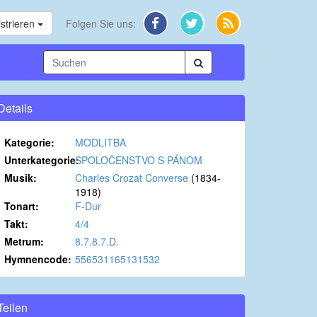
strieren
Folgen Sie uns:
Details
Kategorie:
MODLITBA
Unterkategorie:
SPOLOČENSTVO S PÁNOM
Musik:
Charles Crozat Converse
(1834-
1918)
Tonart:
F-Dur
Takt:
4/4
Metrum:
8.7.8.7.D.
Hymnencode:
556531165131532
Teilen