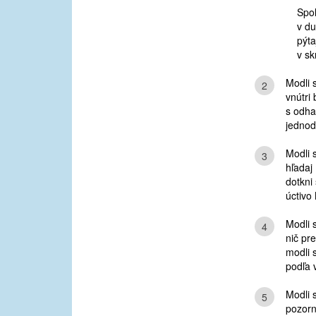
Spol
v du
pýta
v sk
Modli 
2
vnútri
s odha
jednod
Modli 
3
hľadaj
dotkni
úctivo
Modli 
4
nič pr
modli 
podľa 
Modli 
5
pozorn