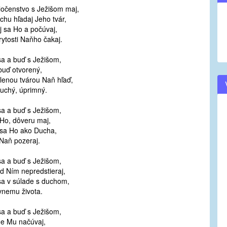
očenstvo s Ježišom maj,
volume.
chu hľadaj Jeho tvár,
j sa Ho a počúvaj,
rytosti Naňho čakaj.
sa a buď s Ježišom,
 buď otvorený,
lenou tvárou Naň hľaď,
uchý, úprimný.
sa a buď s Ježišom,
 Ho, dôveru maj,
 sa Ho ako Ducha,
 Naň pozeraj.
sa a buď s Ježišom,
ed Ním nepredstieraj,
sa v súlade s duchom,
vnemu života.
sa a buď s Ježišom,
e Mu načúvaj,