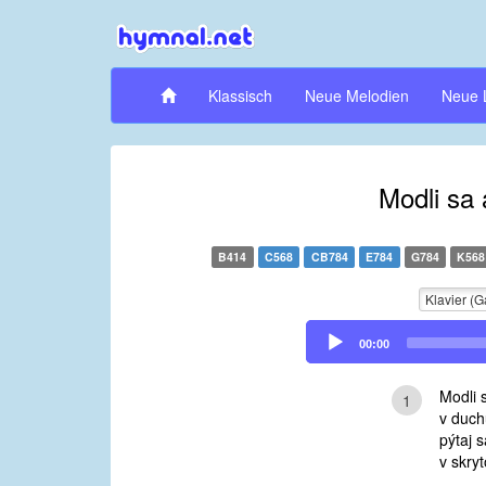
Klassisch
Neue Melodien
Neue 
Modli sa
B414
C568
CB784
E784
G784
K568
Klavier (G
Audio
00:00
Player
Modli 
1
v duch
pýtaj 
v skry