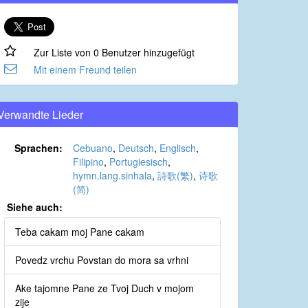
Zur Liste von 0 Benutzer hinzugefügt
Mit einem Freund teilen
Verwandte Lieder
Sprachen:
Cebuano
,
Deutsch
,
Englisch
,
Filipino
,
Portugiesisch
,
hymn.lang.sinhala
,
詩歌(繁)
,
诗歌
(简)
Siehe auch:
Teba cakam moj Pane cakam
Povedz vrchu Povstan do mora sa vrhni
Ake tajomne Pane ze Tvoj Duch v mojom
zije