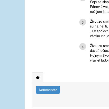
Seje sa sla
Pánov život
nežijem ja, 
Život zo smr
3
sú na nej tí,
Tí v spoloče
všetko iné je
Život zo smr
4
dávať tečúcu
Hojným život
vravieť ľuďo
Kommentar