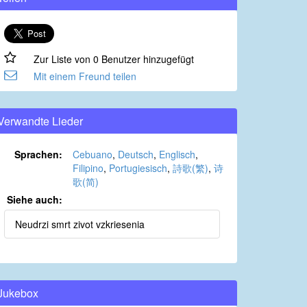
Zur Liste von 0 Benutzer hinzugefügt
Mit einem Freund teilen
Verwandte Lieder
Sprachen:
Cebuano
,
Deutsch
,
Englisch
,
Filipino
,
Portugiesisch
,
詩歌(繁)
,
诗
歌(简)
Siehe auch:
Neudrzi smrt zivot vzkriesenia
Jukebox