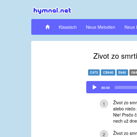
Klassisch
Neue Melodien
Neue 
Zivot zo smrt
C473
CB640
E640
G6
Audio
00:00
Player
Život zo smr
1
alebo niečo
Nie! Prečo 
nech už dne
Život zo smr
2