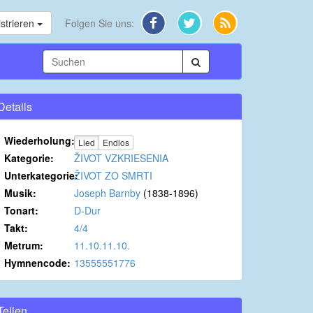
strieren
Folgen Sie uns:
Details
Wiederholung:
Lied
Endlos
Kategorie:
ŽIVOT VZKRIESENIA
Unterkategorie:
ŽIVOT ZO SMRTI
Musik:
Joseph Barnby
(1838-1896)
Tonart:
D-Dur
Takt:
4/4
Metrum:
11.10.11.10.
Hymnencode:
13555551776
Teilen