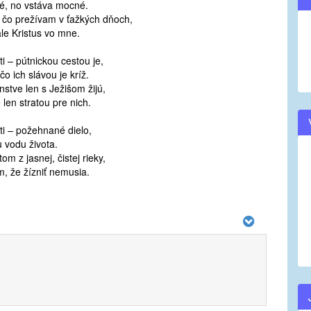
bé, no vstáva mocné.
, čo prežívam v ťažkých dňoch,
ale Kristus vo mne.
ti – pútnickou cestou je,
 čo ich slávou je kríž.
nstve len s Ježišom žijú,
 len stratou pre nich.
ti – požehnané dielo,
 vodu života.
om z jasnej, čistej rieky,
m, že žízniť nemusia.