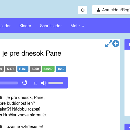
Anmelden/Regi
Lieder
Kinder
Schriftlieder
Mehr
i je pre dnesok Pane
40
K473
R461
S299
Sk640
T640
Use
1x
Up/Down
Arrow
ti – je pre dnešok, Pane,
keys
 pre budúcnosť len?
to
čakať?! Nádobu rozbitú
increase
s Hrnčiar znova sformuje.
or
decrease
ti – úžasné vzkriesenie!
volume.