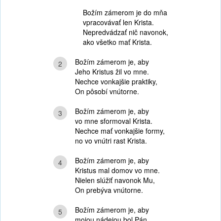
Božím zámerom je do mňa
vpracovávať len Krista.
Nepredvádzať nič navonok,
ako všetko mať Krista.
Božím zámerom je, aby
2
Jeho Kristus žil vo mne.
Nechce vonkajšie praktiky,
On pôsobí vnútorne.
Božím zámerom je, aby
3
vo mne sformoval Krista.
Nechce mať vonkajšie formy,
no vo vnútri rast Krista.
Božím zámerom je, aby
4
Kristus mal domov vo mne.
Nielen slúžiť navonok Mu,
On prebýva vnútorne.
Božím zámerom je, aby
5
mojou nádejou bol Pán.