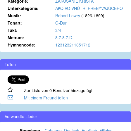
Kategorie:
ZAKÚŠANIE KRISTA
Unterkategorie:
AKO VO VNÚTRI PREBÝVAJÚCEHO
Musik:
Robert Lowry
(1826-1899)
Tonart:
G-Dur
Takt:
3/4
Metrum:
8.7.8.7.D.
Hymnencode:
123123211651712
Teilen
Zur Liste von 0 Benutzer hinzugefügt
Mit einem Freund teilen
Verwandte Lieder
Sprachen:
Cebuano
,
Deutsch
,
Englisch
,
Filipino
,