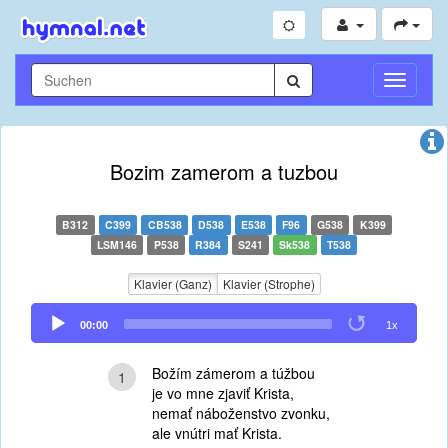
Navigati
umschal
Bozim zamerom a tuzbou
B312
C399
CB538
D538
E538
F96
G538
K399
LSM146
P538
R384
S241
Sk538
T538
Klavier (Ganz)
Klavier (Strophe)
Audio
00:00
1x
Player
Božím zámerom a túžbou
1
je vo mne zjaviť Krista,
nemať náboženstvo zvonku,
ale vnútri mať Krista.