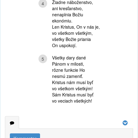
Žiadne náboženstvo,
4
ani kresťanstvo,
nenaplnia Božiu
ekonómiu.
Len Kristus, On v nás je,
vo všetkom všetkým,
všetky Božie priania
On uspokojí.
Všetky dary dané
5
Pánom v milosti,
rôzne funkcie Ho
nesmú zameniť.
Kristus nám musí byť
vo všetkom všetkým!
Sám Kristus musí byť
vo veciach všetkých!