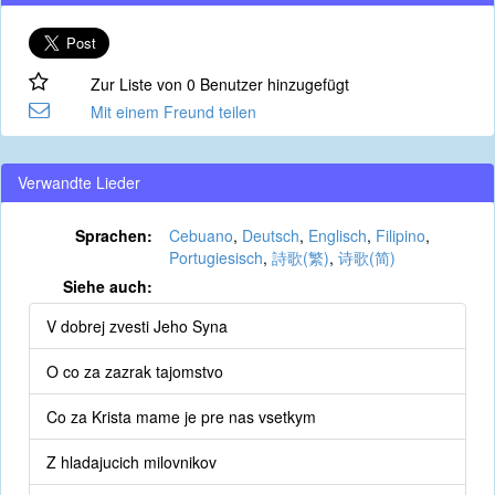
Zur Liste von 0 Benutzer hinzugefügt
Mit einem Freund teilen
Verwandte Lieder
Sprachen:
Cebuano
,
Deutsch
,
Englisch
,
Filipino
,
Portugiesisch
,
詩歌(繁)
,
诗歌(简)
Siehe auch:
V dobrej zvesti Jeho Syna
O co za zazrak tajomstvo
Co za Krista mame je pre nas vsetkym
Z hladajucich milovnikov