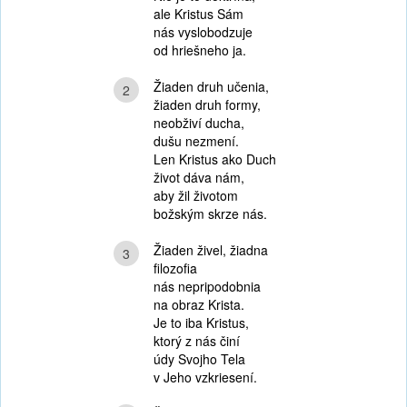
ale Kristus Sám
nás vyslobodzuje
od hriešneho ja.
Žiaden druh učenia,
2
žiaden druh formy,
neobživí ducha,
dušu nezmení.
Len Kristus ako Duch
život dáva nám,
aby žil životom
božským skrze nás.
Žiaden živel, žiadna
3
filozofia
nás nepripodobnia
na obraz Krista.
Je to iba Kristus,
ktorý z nás činí
údy Svojho Tela
v Jeho vzkriesení.