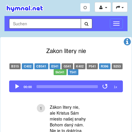
Navigati
umschal
Zakon litery nie
B315
C402
CB541
E541
G541
K402
P541
R396
S253
Sk541
T541
Audio
00:00
1x
Player
Zákon litery nie,
1
ale Kristus Sám
miesto našej snahy
Bohom daný nám.
Nie je to doktrína,