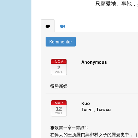
只願愛祂、事祂，
Kommentar
Anonymous
NOV
2
2024
得勝新婦
Kuo
MAR
12
Taipei, Taiwan
2021
雅歌書ㄧ章ㄧ節註1:
在偉大的王所羅門與鄉村女子的羅曼史中，（