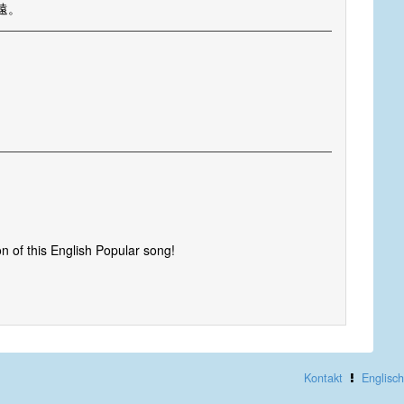
遠。
on of this English Popular song!
Kontakt
Englisch