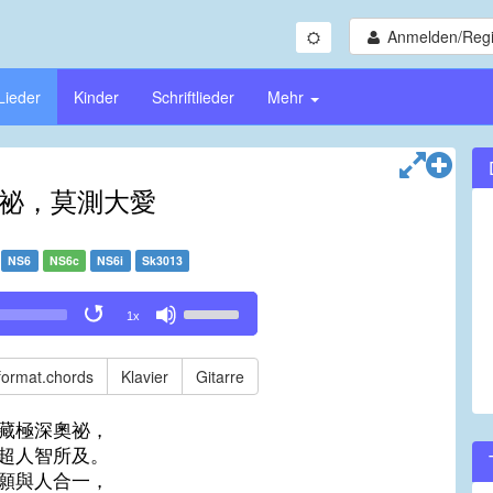
Anmelden/Regi
Lieder
Kinder
Schriftlieder
Mehr
祕，莫測大愛
NS6
NS6c
NS6i
Sk3013
Use
1x
Up/Down
Arrow
keys
format.chords
Klavier
Gitarre
to
increase
藏極深奧祕，
or
超人智所及。
decrease
願與人合一，
volume.