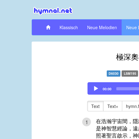
Klassisch
Neue Melodien
Neue 
極深奧
D6030
LSM195
Audio
00:00
Player
Text
Text+
hymn.
在浩瀚宇宙間，隱
1
是神智慧經論，遠
照著聖言啟示，神