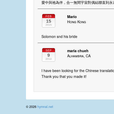
愛中與祂為伴，合一無間宇宙對偶結聯直到永
Mario
FEB
15
Hong Kong
2015
Solomon snd his bride
maria chueh
SEP
9
Alhambra, CA
2014
I have been looking for the Chinese translati
Thank you that you made it!
© 2026
hymnal.net