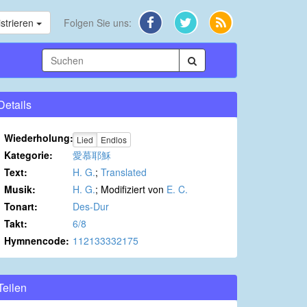
strieren
Folgen Sie uns:
Details
Wiederholung:
Lied
Endlos
Kategorie:
愛慕耶穌
Text:
H. G.
;
Translated
Musik:
H. G.
; Modifiziert von
E. C.
Tonart:
Des-Dur
Takt:
6/8
Hymnencode:
112133332175
Teilen