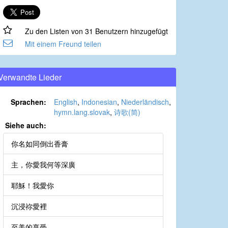
Zu den Listen von 31 Benutzern hinzugefügt
Mit einem Freund teilen
Verwandte Lieder
Sprachen:
English
,
Indonesian
,
Niederländisch
,
hymn.lang.slovak
,
诗歌(简)
Siehe auch:
你名如同倒出香膏
主，你愛我何等深廣
耶穌！我愛你
沉浸祢愛裡
至美的享受