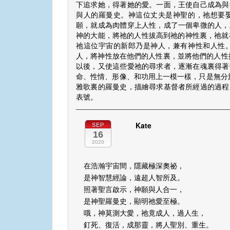
下追求她，得著她的愛。一面，王使自己成為與
與人的羅曼史。神這位丈夫是神聖的，祂想要
願，就成為肉體穿上人性，成了一個卑微的人，
神的大能，將祂的人性拔高到祂的神性裏，祂就
祂這位宇宙的新郎乃是神人，兼有神性和人性
人，將神性放在他們的人性裏，並將他們的人性拔
以後，又使這些愛祂的尋求者，逐漸在魂裏得著
命、性情、形像、和功用上一模一樣，只是無分於
雅歌裏的羅曼史，描繪尋求基督者所經過的過程
表號。
Kate
SEP
16
2020
在浩瀚宇宙間，隱藏極深奧祕，
是神智慧經論，遠超人智所及。
照著聖言啟示，神願與人合一，
是神聖羅曼史，顯明祂愛至極。
哦，神莫測大愛，祂竟成人，過人生，
釘死、復活，成那靈，將人聖別、重生。