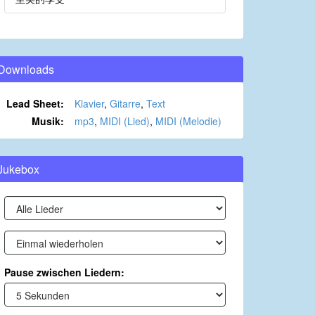
Downloads
Lead Sheet:
Klavier
,
Gitarre
,
Text
Musik:
mp3
,
MIDI (Lied)
,
MIDI (Melodie)
Jukebox
Pause zwischen Liedern: