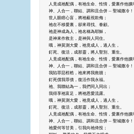
人竟成祂配偶，有祂生命、性情，愛裏作他擴
神、人合一，聯結、調和且合併 -- 聖城撒冷！
世人眼瞎心盲，將祂藐視欺侮；
祂在不移愛裏，卻來尋找、眷顧。
祂是神成為人，祂名稱為耶穌，
是神來作救主，是神與人同住。
哦，神莫測大愛，祂竟成人，過人生，
釘死、復活，成那靈，將人聖別、重生。
人竟成祂配偶，有祂生命、性情，愛裏作他擴
神、人合一，聯結、調和且合併 -- 聖城撒冷！
我陷罪惡桎梏，祂來將我救贖；
釘死償我罪債，復活作我永福。
祂、我聯結為一，我們同入同出；
我得享祂富足，將祂恩愛流露。
哦，神莫測大愛，祂竟成人，過人生，
釘死、復活，成那靈，將人聖別、重生。
人竟成祂配偶，有祂生命、性情，愛裏作他擴
神、人合一，聯結、調和且合併 -- 聖城撒冷！
祂愛何等甘美，引我向祂倚投；